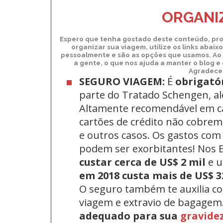
ORGANIZ
Espero que tenha gostado deste conteúdo, pro
organizar sua viagem, utilize os links abai
pessoalmente e são as opções que usamos. Ao 
a gente, o que nos ajuda a manter o blog e
Agradecem
SEGURO VIAGEM:
É
obrigató
parte do Tratado Schengen, a
Altamente recomendável em c
cartões de crédito não cobrem 
e outros casos. Os gastos com
podem ser exorbitantes! Nos
custar cerca de US$ 2 mil
e 
em 2018 custa mais de US$ 3
O seguro também te auxilia c
viagem e extravio de bagagem
adequado para sua
gravide