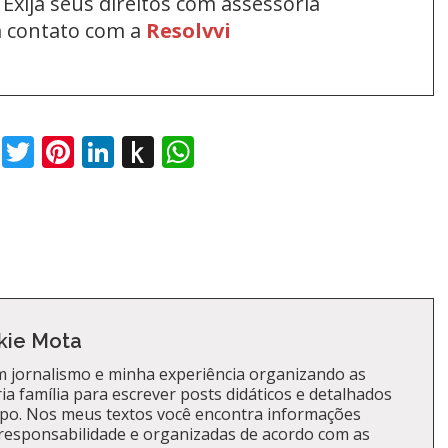
Exija seus direitos com assessoria
em contato com a
Resolvvi
book
Twitter
Pinterest
LinkedIn
Push
WhatsApp
to
Kindle
kie Mota
 jornalismo e minha experiência organizando as
a família para escrever posts didáticos e detalhados
po. Nos meus textos você encontra informações
responsabilidade e organizadas de acordo com as