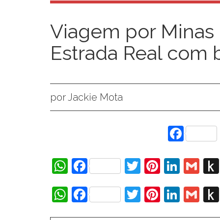
Viagem por Minas 
Estrada Real com
por Jackie Mota
Face
WhatsApp
Facebook
Twitter
Pinteres
Linke
Gm
WhatsApp
Facebook
Twitter
Pinteres
Linke
Gm