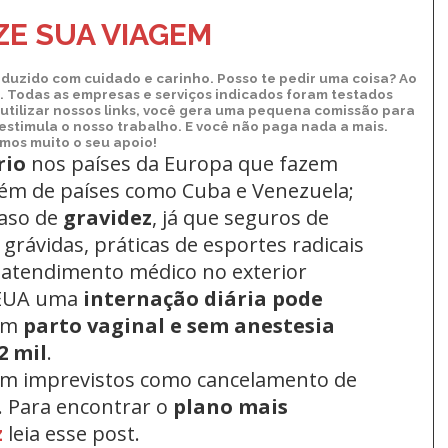
Kindle
E SUA VIAGEM
duzido com cuidado e carinho. Posso te pedir uma coisa? Ao
xo. Todas as empresas e serviços indicados foram testados
utilizar nossos links, você gera uma pequena comissão para
 estimula o nosso trabalho. E você não paga nada a mais.
os muito o seu apoio!
rio
nos países da Europa
que fazem
lém de países como Cuba e Venezuela;
aso de
gravidez
, já que seguros de
grávidas, práticas de esportes radicais
 atendimento médico no exterior
 EUA uma
internação diária pode
um
parto vaginal e sem anestesia
2 mil
.
om imprevistos como cancelamento de
. Para encontrar o
plano mais
z
leia esse post.