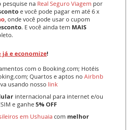
o pesquise na
Real Seguro Viagem
por
sconto
e você pode pagar em até 6 x
mo
, onde você pode usar o cupom
esconto
.
E você ainda tem
MAIS
leto.
 já e economize
!
rtamentos com o Booking.com; Hotéis
oking.com; Quartos e aptos no
Airbnb
erva usando nosso
link
lular
internacional para internet e/ou
ESIM e ganhe
5% OFF
sileiros em Ushuaia
com
melhor