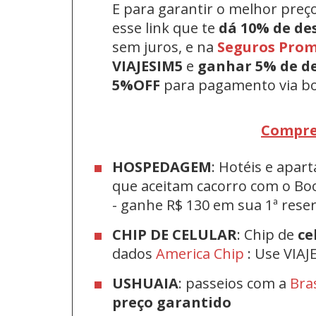
E para garantir o melhor preç
esse link que te
dá 10% de de
sem juros, e na
Seguros Pro
VIAJESIM5
e
ganhar 5% de d
5%OFF
para pagamento via bo
Compre
HOSPEDAGEM
: Hotéis e apa
que aceitam cacorro com o Bo
-
ganhe R$ 130 em sua 1ª res
CHIP DE CELULAR
: Chip de
ce
dados
America Chip
: Use VIAJ
USHUAIA
: passeios com a
Bra
preço garantido