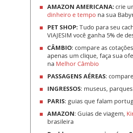
AMAZON AMERICANA:
crie u
dinheiro e tempo
na sua Bab
PET SHOP:
Tudo para seu cac
VIAJESIM você ganha 5% de d
CÂMBIO
: compare as cotaçõe
apenas um clique, faça sua o
na
Melhor Câmbio
PASSAGENS AÉREAS
: compar
INGRESSOS
: museus, parque
PARIS
: guias que falam port
AMAZON
: Guias de viagem,
Ki
brasileira