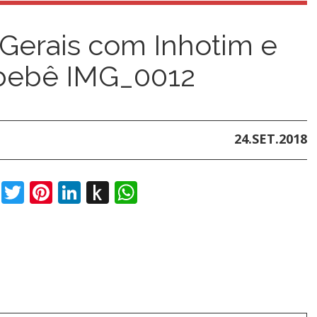
Gerais com Inhotim e
 bebê IMG_0012
24.SET.2018
book
Twitter
Pinterest
LinkedIn
Push
WhatsApp
to
Kindle
t
dIn
ail
Push
to
t
dIn
ail
Push
Kindle
to