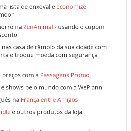
ma lista de enxoval e
economize
ymoon
horro na
ZenAnimal
- usando o cupom
esconto
s nas casa de câmbio da sua cidade com
ferta e troque moeda com segurança
e preços com a
Passagens Promo
s e shows pelo mundo com a WePlann
uguês na
França entre Amigos
ndle
e outros produtos da loja