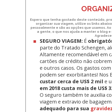
ORGANIZ
Espero que tenha gostado deste conteúdo, pro
organizar sua viagem, utilize os links abai
pessoalmente e são as opções que usamos. Ao 
a gente, o que nos ajuda a manter o blog e
Agradecem
SEGURO VIAGEM:
É
obrigató
parte do Tratado Schengen, a
Altamente recomendável em c
cartões de crédito não cobrem 
e outros casos. Os gastos com
podem ser exorbitantes! Nos
custar cerca de US$ 2 mil
e 
em 2018 custa mais de US$ 3
O seguro também te auxilia c
viagem e extravio de bagagem
adequado para sua
gravide