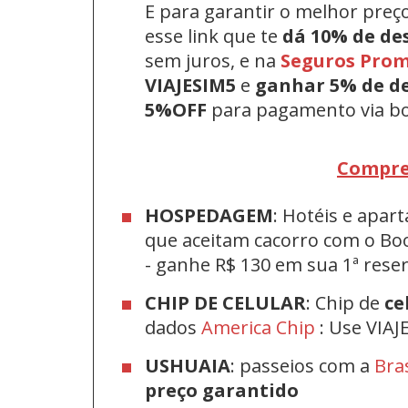
E para garantir o melhor preç
esse link que te
dá 10% de de
sem juros, e na
Seguros Pro
VIAJESIM5
e
ganhar 5% de d
5%OFF
para pagamento via bo
Compre
HOSPEDAGEM
: Hotéis e apa
que aceitam cacorro com o Bo
-
ganhe R$ 130 em sua 1ª res
CHIP DE CELULAR
: Chip de
ce
dados
America Chip
: Use VIAJ
USHUAIA
: passeios com a
Bra
preço garantido