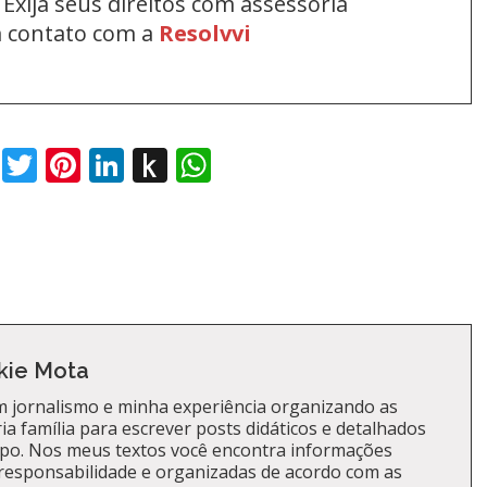
Exija seus direitos com assessoria
em contato com a
Resolvvi
book
Twitter
Pinterest
LinkedIn
Push
WhatsApp
to
Kindle
kie Mota
 jornalismo e minha experiência organizando as
a família para escrever posts didáticos e detalhados
po. Nos meus textos você encontra informações
responsabilidade e organizadas de acordo com as