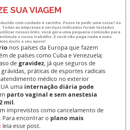
Kindle
E SUA VIAGEM
duzido com cuidado e carinho. Posso te pedir uma coisa? Ao
xo. Todas as empresas e serviços indicados foram testados
utilizar nossos links, você gera uma pequena comissão para
 estimula o nosso trabalho. E você não paga nada a mais.
os muito o seu apoio!
rio
nos países da Europa
que fazem
lém de países como Cuba e Venezuela;
aso de
gravidez
, já que seguros de
grávidas, práticas de esportes radicais
 atendimento médico no exterior
 EUA uma
internação diária pode
um
parto vaginal e sem anestesia
2 mil
.
om imprevistos como cancelamento de
. Para encontrar o
plano mais
z
leia esse post.