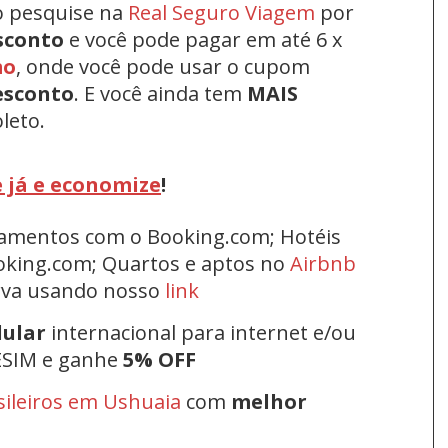
o pesquise na
Real Seguro Viagem
por
sconto
e você pode pagar em até 6 x
mo
, onde você pode usar o cupom
esconto
.
E você ainda tem
MAIS
leto.
 já e economize
!
rtamentos com o Booking.com; Hotéis
oking.com; Quartos e aptos no
Airbnb
erva usando nosso
link
lular
internacional para internet e/ou
ESIM e ganhe
5% OFF
sileiros em Ushuaia
com
melhor