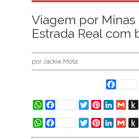
Viagem por Minas 
Estrada Real com
por Jackie Mota
Face
WhatsApp
Facebook
Twitter
Pinteres
Linke
Gm
WhatsApp
Facebook
Twitter
Pinteres
Linke
Gm