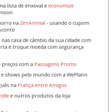
ma lista de enxoval e
economize
ymoon
horro na
ZenAnimal
- usando o cupom
esconto
s nas casa de câmbio da sua cidade com
ferta e troque moeda com segurança
e preços com a
Passagens Promo
s e shows pelo mundo com a WePlann
uguês na
França entre Amigos
ndle
e outros produtos da loja