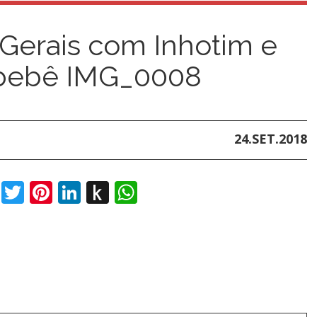
Gerais com Inhotim e
 bebê IMG_0008
24.SET.2018
book
Twitter
Pinterest
LinkedIn
Push
WhatsApp
to
Kindle
t
dIn
ail
Push
to
t
dIn
ail
Push
Kindle
to