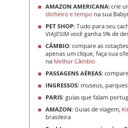
AMAZON AMERICANA:
crie u
dinheiro e tempo
na sua Bab
PET SHOP:
Tudo para seu cac
VIAJESIM você ganha 5% de d
CÂMBIO
: compare as cotaçõe
apenas um clique, faça sua o
na
Melhor Câmbio
PASSAGENS AÉREAS
: compar
INGRESSOS
: museus, parque
PARIS
: guias que falam port
AMAZON
: Guias de viagem,
Ki
brasileira