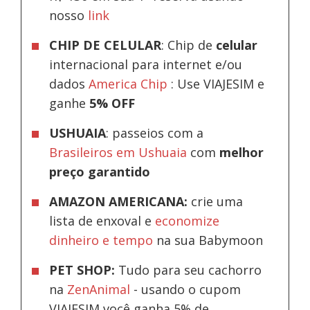
nosso
link
CHIP DE CELULAR
: Chip de
celular
internacional para internet e/ou
dados
America Chip
: Use VIAJESIM e
ganhe
5% OFF
USHUAIA
: passeios com a
Brasileiros em Ushuaia
com
melhor
preço garantido
AMAZON AMERICANA:
crie uma
lista de enxoval e
economize
dinheiro e tempo
na sua Babymoon
PET SHOP:
Tudo para seu cachorro
na
ZenAnimal
- usando o cupom
VIAJESIM você ganha 5% de