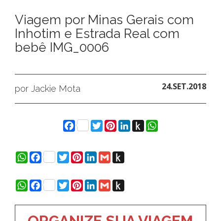
Viagem por Minas Gerais com
Inhotim e Estrada Real com
bebê IMG_0006
24.SET.2018
por Jackie Mota
Facebook
Twitter
Pinterest
LinkedIn
Push
WhatsApp
to
Kindle
WhatsApp
Facebook
Twitter
Pinterest
LinkedIn
Gmail
Push
to
Kindle
WhatsApp
Facebook
Twitter
Pinterest
LinkedIn
Gmail
Push
to
Kindle
ORGANIZE SUA VIAGEM