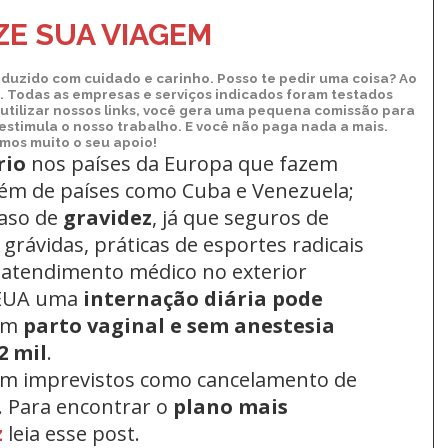
Kindle
E SUA VIAGEM
duzido com cuidado e carinho. Posso te pedir uma coisa? Ao
xo. Todas as empresas e serviços indicados foram testados
utilizar nossos links, você gera uma pequena comissão para
 estimula o nosso trabalho. E você não paga nada a mais.
os muito o seu apoio!
rio
nos países da Europa
que fazem
lém de países como Cuba e Venezuela;
aso de
gravidez
, já que seguros de
grávidas, práticas de esportes radicais
 atendimento médico no exterior
 EUA uma
internação diária pode
um
parto vaginal e sem anestesia
2 mil
.
om imprevistos como cancelamento de
. Para encontrar o
plano mais
z
leia esse post.