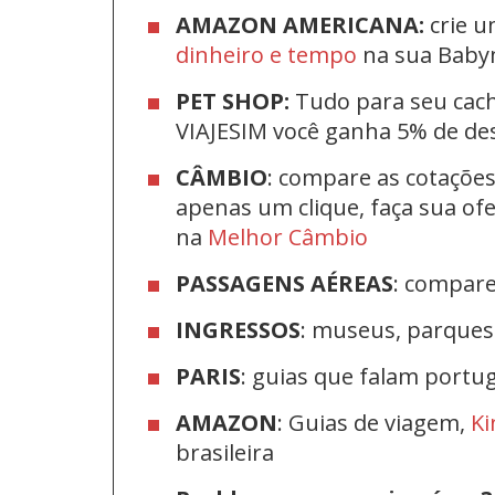
AMAZON AMERICANA:
crie u
dinheiro e tempo
na sua Bab
PET SHOP:
Tudo para seu cac
VIAJESIM você ganha 5% de d
CÂMBIO
: compare as cotaçõe
apenas um clique, faça sua o
na
Melhor Câmbio
PASSAGENS AÉREAS
: compar
INGRESSOS
: museus, parque
PARIS
: guias que falam port
AMAZON
: Guias de viagem,
Ki
brasileira