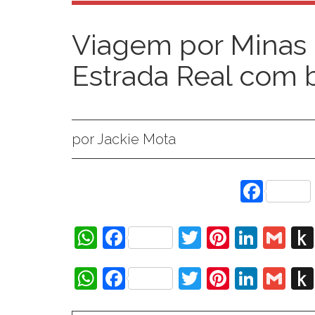
Viagem por Minas 
Estrada Real com
por Jackie Mota
Face
WhatsApp
Facebook
Twitter
Pinteres
Linke
Gm
WhatsApp
Facebook
Twitter
Pinteres
Linke
Gm