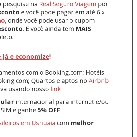
o pesquise na
Real Seguro Viagem
por
sconto
e você pode pagar em até 6 x
mo
, onde você pode usar o cupom
esconto
.
E você ainda tem
MAIS
leto.
 já e economize
!
rtamentos com o Booking.com; Hotéis
oking.com; Quartos e aptos no
Airbnb
erva usando nosso
link
lular
internacional para internet e/ou
ESIM e ganhe
5% OFF
sileiros em Ushuaia
com
melhor