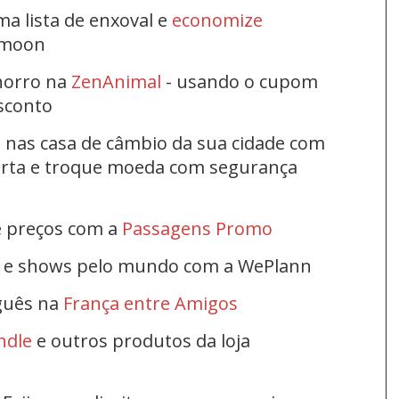
ma lista de enxoval e
economize
ymoon
horro na
ZenAnimal
- usando o cupom
esconto
s nas casa de câmbio da sua cidade com
ferta e troque moeda com segurança
e preços com a
Passagens Promo
s e shows pelo mundo com a WePlann
uguês na
França entre Amigos
ndle
e outros produtos da loja