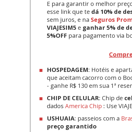
E para garantir o melhor preç
esse link que te
dá 10% de de
sem juros, e na
Seguros Pro
VIAJESIM5
e
ganhar 5% de d
5%OFF
para pagamento via bo
Compre
HOSPEDAGEM
: Hotéis e apa
que aceitam cacorro com o Bo
-
ganhe R$ 130 em sua 1ª res
CHIP DE CELULAR
: Chip de
ce
dados
America Chip
: Use VIAJ
USHUAIA
: passeios com a
Bra
preço garantido