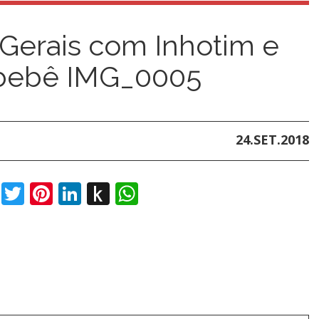
Gerais com Inhotim e
 bebê IMG_0005
24.SET.2018
book
Twitter
Pinterest
LinkedIn
Push
WhatsApp
to
Kindle
t
dIn
ail
Push
to
t
dIn
ail
Push
Kindle
to