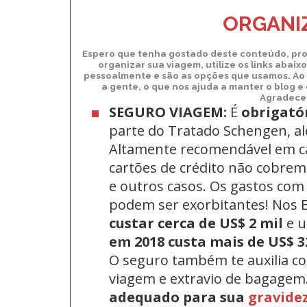
ORGANIZ
Espero que tenha gostado deste conteúdo, pro
organizar sua viagem, utilize os links abai
pessoalmente e são as opções que usamos. Ao 
a gente, o que nos ajuda a manter o blog e
Agradecem
SEGURO VIAGEM:
É
obrigató
parte do Tratado Schengen, a
Altamente recomendável em c
cartões de crédito não cobrem 
e outros casos. Os gastos com
podem ser exorbitantes! Nos
custar cerca de US$ 2 mil
e 
em 2018 custa mais de US$ 3
O seguro também te auxilia c
viagem e extravio de bagagem
adequado para sua
gravide