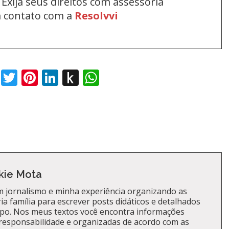
Exija seus direitos com assessoria
em contato com a
Resolvvi
book
Twitter
Pinterest
LinkedIn
Push
WhatsApp
to
Kindle
kie Mota
 jornalismo e minha experiência organizando as
a família para escrever posts didáticos e detalhados
po. Nos meus textos você encontra informações
responsabilidade e organizadas de acordo com as