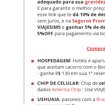
adequado para sua
gravide
E para garantir o melhor preç
esse link que te
dá 10% de de
sem juros, e na
Seguros Pro
VIAJESIM5
e
ganhar 5% de d
5%OFF
para pagamento via bo
Compre
HOSPEDAGEM
: Hotéis e apa
que aceitam cacorro com o Bo
-
ganhe R$ 130 em sua 1ª res
CHIP DE CELULAR
: Chip de
ce
dados
America Chip
: Use VIAJ
USHUAIA
: passeios com a
Bra