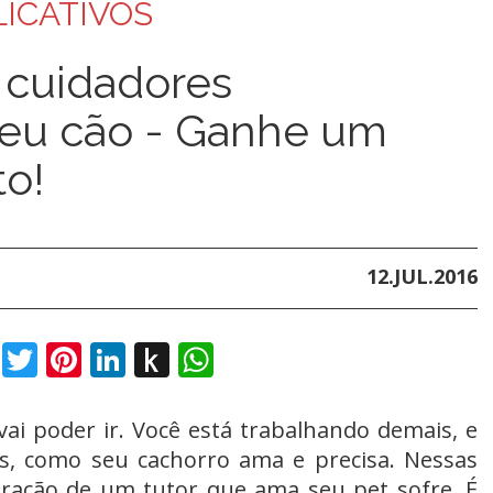
LICATIVOS
 cuidadores
seu cão - Ganhe um
o!
12.JUL.2016
book
Twitter
Pinterest
LinkedIn
Push
WhatsApp
to
Kindle
vai poder ir. Você está trabalhando demais, e
s, como seu cachorro ama e precisa. Nessas
ração de um tutor que ama seu pet sofre. É