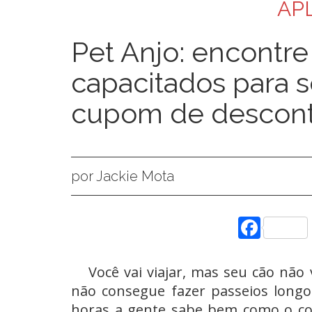
AP
Pet Anjo: encontre
capacitados para 
cupom de descont
por Jackie Mota
Face
Você vai viajar, mas seu cão não 
não consegue fazer passeios longo
horas a gente sabe bem como o co