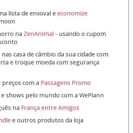
ma lista de enxoval e
economize
ymoon
horro na
ZenAnimal
- usando o cupom
esconto
s nas casa de câmbio da sua cidade com
ferta e troque moeda com segurança
e preços com a
Passagens Promo
s e shows pelo mundo com a WePlann
uguês na
França entre Amigos
ndle
e outros produtos da loja