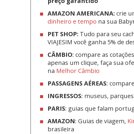
preço garantido
AMAZON AMERICANA:
crie u
dinheiro e tempo
na sua Bab
PET SHOP:
Tudo para seu cac
VIAJESIM você ganha 5% de d
CÂMBIO
: compare as cotaçõe
apenas um clique, faça sua o
na
Melhor Câmbio
PASSAGENS AÉREAS
: compar
INGRESSOS
: museus, parque
PARIS
: guias que falam port
AMAZON
: Guias de viagem,
Ki
brasileira