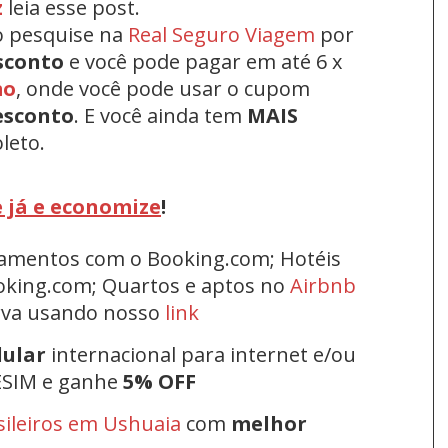
z
leia esse post.
o pesquise na
Real Seguro Viagem
por
sconto
e você pode pagar em até 6 x
mo
, onde você pode usar o cupom
esconto
.
E você ainda tem
MAIS
leto.
 já e economize
!
rtamentos com o Booking.com; Hotéis
oking.com; Quartos e aptos no
Airbnb
erva usando nosso
link
lular
internacional para internet e/ou
ESIM e ganhe
5% OFF
sileiros em Ushuaia
com
melhor