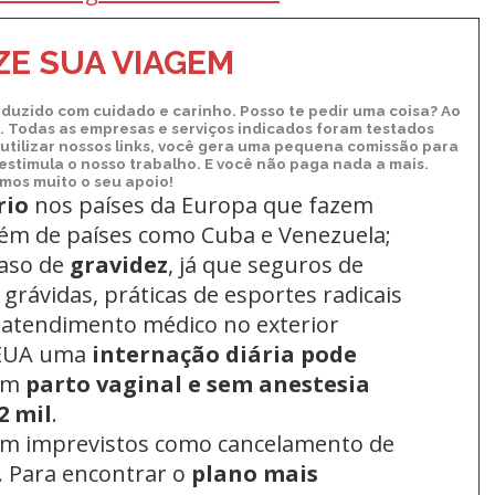
E SUA VIAGEM
duzido com cuidado e carinho. Posso te pedir uma coisa? Ao
xo. Todas as empresas e serviços indicados foram testados
utilizar nossos links, você gera uma pequena comissão para
 estimula o nosso trabalho. E você não paga nada a mais.
os muito o seu apoio!
rio
nos países da Europa
que fazem
lém de países como Cuba e Venezuela;
aso de
gravidez
, já que seguros de
grávidas, práticas de esportes radicais
 atendimento médico no exterior
 EUA uma
internação diária pode
um
parto vaginal e sem anestesia
2 mil
.
om imprevistos como cancelamento de
. Para encontrar o
plano mais