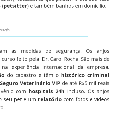
 (
petsitter
) e também
banhos
em domicílio.
etAnjo
ram as medidas de segurança. Os anjos
 curso feito pela Dr. Carol Rocha. São mais de
a experiência internacional da empresa.
ão
do cadastro e têm o
histórico criminal
Seguro Veterinário VIP
de até R$5 mil reais
onvênio com
hospitais 24h
incluso. Os anjos
 seu pet e um
relatório
com fotos e vídeos
ço.