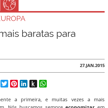
EUROPA
mais baratas para
27.JAN.2015
book
Twitter
Pinterest
LinkedIn
Push
WhatsApp
to
Kindle
ente a primeira, e muitas vezes a mais
gem. Nós buscamos sempre
economizar
em