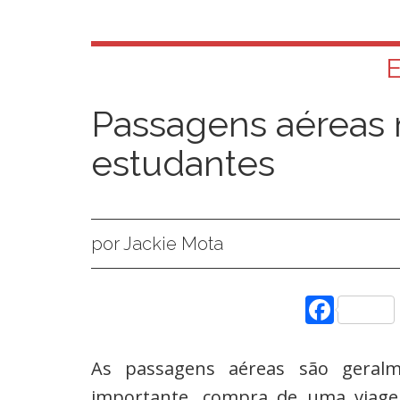
Passagens aéreas 
estudantes
por Jackie Mota
Face
As passagens aéreas são geralm
importante, compra de uma via