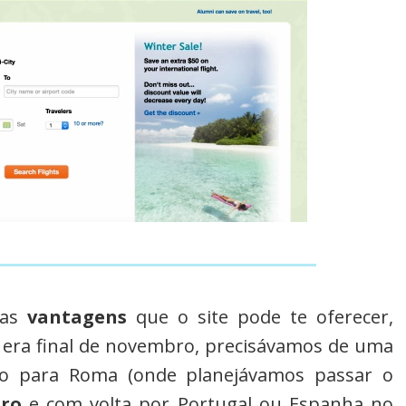
das
vantagens
que o site pode te oferecer,
 era final de novembro, precisávamos de uma
ro para Roma (onde planejávamos passar o
bro
e com volta por Portugal ou Espanha no