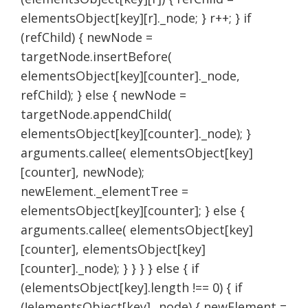
elementsObject[key][r]._node; } r++; } if
(refChild) { newNode =
targetNode.insertBefore(
elementsObject[key][counter]._node,
refChild); } else { newNode =
targetNode.appendChild(
elementsObject[key][counter]._node); }
arguments.callee( elementsObject[key]
[counter], newNode);
newElement._elementTree =
elementsObject[key][counter]; } else {
arguments.callee( elementsObject[key]
[counter], elementsObject[key]
[counter]._node); } } } } else { if
(elementsObject[key].length !== 0) { if
(!elementsObject[key]._node) { newElement =