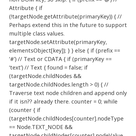
Attribute { if
(!targetNode.getAttribute(primaryKey)) { //
Perhaps extend this in the future to support
multiple class values.
targetNode.setAttribute(primaryKey,
elementsObject[key]); } } else { if (prefix ==
‘#’) // Text or CDATA { if (primaryKey ==
‘text’) // Text { found = false; if
(targetNode.childNodes &&
targetNode.childNodes.length > 0) { //
Traverse text node children and append only
if it isn?? already there. counter = 0; while
(counter { if
(targetNode.childNodes[counter].nodeType
== Node.TEXT_NODE &&
targetNode.childNodes[counter].nodeValue