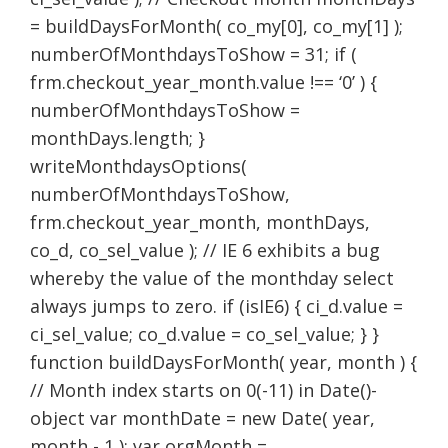
= buildDaysForMonth( co_my[0], co_my[1] );
numberOfMonthdaysToShow = 31; if (
frm.checkout_year_month.value !== ‘0’ ) {
numberOfMonthdaysToShow =
monthDays.length; }
writeMonthdaysOptions(
numberOfMonthdaysToShow,
frm.checkout_year_month, monthDays,
co_d, co_sel_value ); // IE 6 exhibits a bug
whereby the value of the monthday select
always jumps to zero. if (isIE6) { ci_d.value =
ci_sel_value; co_d.value = co_sel_value; } }
function buildDaysForMonth( year, month ) {
// Month index starts on 0(-11) in Date()-
object var monthDate = new Date( year,
month - 1 ); var orgMonth =