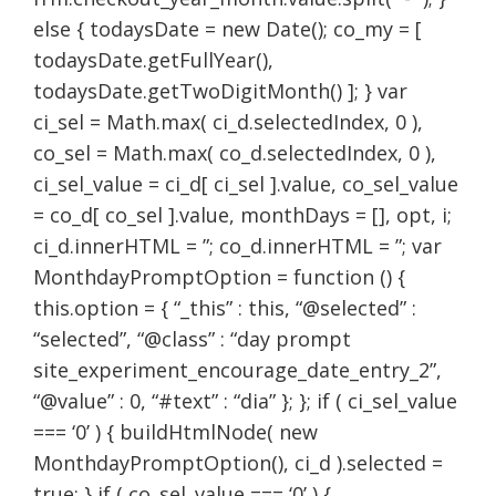
else { todaysDate = new Date(); co_my = [
todaysDate.getFullYear(),
todaysDate.getTwoDigitMonth() ]; } var
ci_sel = Math.max( ci_d.selectedIndex, 0 ),
co_sel = Math.max( co_d.selectedIndex, 0 ),
ci_sel_value = ci_d[ ci_sel ].value, co_sel_value
= co_d[ co_sel ].value, monthDays = [], opt, i;
ci_d.innerHTML = ”; co_d.innerHTML = ”; var
MonthdayPromptOption = function () {
this.option = { “_this” : this, “@selected” :
“selected”, “@class” : “day prompt
site_experiment_encourage_date_entry_2”,
“@value” : 0, “#text” : “dia” }; }; if ( ci_sel_value
=== ‘0’ ) { buildHtmlNode( new
MonthdayPromptOption(), ci_d ).selected =
true; } if ( co_sel_value === ‘0’ ) {