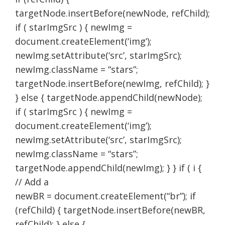
targetNode.insertBefore(newNode, refChild);
if ( starImgSrc ) { newImg =
document.createElement(‘img’);
newImg.setAttribute(‘src’, starImgSrc);
newImg.className = “stars”;
targetNode.insertBefore(newImg, refChild); }
} else { targetNode.appendChild(newNode);
if ( starImgSrc ) { newImg =
document.createElement(‘img’);
newImg.setAttribute(‘src’, starImgSrc);
newImg.className = “stars”;
targetNode.appendChild(newImg); } } if ( i {
// Add a
newBR = document.createElement(“br”); if
(refChild) { targetNode.insertBefore(newBR,
refChild); } else {