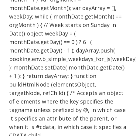
monthDate.getMonth(); var dayArray = [],
weekDay; while ( monthDate.getMonth() ==
orgMonth ) { // Week starts on Sunday in
Date()-object weekDay = (
monthDate.getDay() == 0 ) ? 6 : (
monthDate.getDay() - 1 ); dayArray.push(
booking.env.b_simple_weekdays_for_js[weekDay
); monthDate.setDate( monthDate.getDate()
+ 1 ); } return dayArray; } function
buildHtmlNode (elementsObject,
targetNode, refChild) { /* Accepts an object
of elements where the key specifies the
tagname unless prefixed by @, in which case
it specifies an attribute of the parent, or
when it is #cdata, in which case it specifies a
CDATA child.