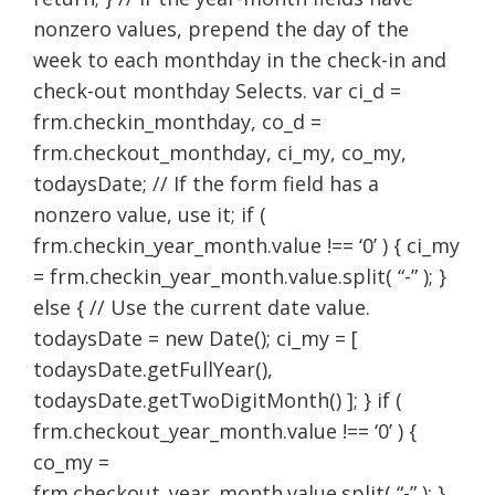
nonzero values, prepend the day of the
week to each monthday in the check-in and
check-out monthday Selects. var ci_d =
frm.checkin_monthday, co_d =
frm.checkout_monthday, ci_my, co_my,
todaysDate; // If the form field has a
nonzero value, use it; if (
frm.checkin_year_month.value !== ‘0’ ) { ci_my
= frm.checkin_year_month.value.split( “-” ); }
else { // Use the current date value.
todaysDate = new Date(); ci_my = [
todaysDate.getFullYear(),
todaysDate.getTwoDigitMonth() ]; } if (
frm.checkout_year_month.value !== ‘0’ ) {
co_my =
frm.checkout_year_month.value.split( “-” ); }