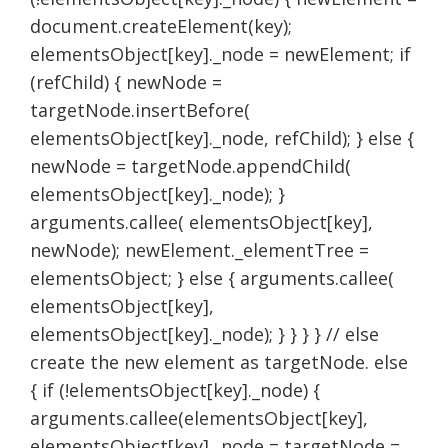
document.createElement(key);
elementsObject[key]._node = newElement; if
(refChild) { newNode =
targetNode.insertBefore(
elementsObject[key]._node, refChild); } else {
newNode = targetNode.appendChild(
elementsObject[key]._node); }
arguments.callee( elementsObject[key],
newNode); newElement._elementTree =
elementsObject; } else { arguments.callee(
elementsObject[key],
elementsObject[key]._node); } } } } // else
create the new element as targetNode. else
{ if (!elementsObject[key]._node) {
arguments.callee(elementsObject[key],
elementsObject[key]._node = targetNode =