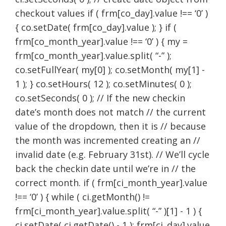
checkout values if ( frm[co_day].value !== ‘0’ )
{ co.setDate( frm[co_day].value ); } if (
frm[co_month_year].value !== ‘0’ ) { my =
frm[co_month_year].value.split( “-” );
co.setFullYear( my[0] ); co.setMonth( my[1] -
1 ); } co.setHours( 12 ); co.setMinutes( 0 );
co.setSeconds( 0 ); // If the new checkin
date’s month does not match // the current
value of the dropdown, then it is // because
the month was incremented creating an //
invalid date (e.g. February 31st). // We’ll cycle
back the checkin date until we’re in // the
correct month. if ( frm[ci_month_year].value
!== ‘0’ ) { while ( ci.getMonth() !=
frm[ci_month_year].value.split( “-” )[1] - 1 ) {
ci.setDate( ci.getDate() - 1 ); frm[ci_day].value