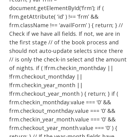
document.getElementById(‘frm’); if (
frm.getAttribute( ‘id’ ) !== ‘frm’ &&
frm.className !== ‘availForm’ ) { return; } //
Check if we have all fields. If not, we are in
the first stage // of the book process and
should not auto-update selects since there
// is only the check-in select and the amount
of nights. if ( !frm.checkin_monthday ||
!frm.checkout_monthday ||
!frm.checkin_year_month ||
!frm.checkout_year_month ) { return; } if (
frm.checkin_monthday.value === ‘0’ &&
frm.checkout_monthday.value === ‘0’ &&
frm.checkin_year_month.value === ‘0’ &&
frm.checkout_year_month.value === ‘0’ ) {
return; } // If the year-month fields have