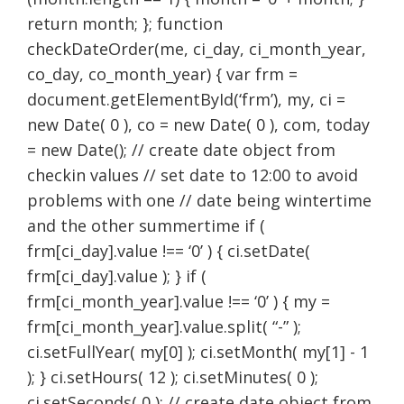
return month; }; function
checkDateOrder(me, ci_day, ci_month_year,
co_day, co_month_year) { var frm =
document.getElementById(‘frm’), my, ci =
new Date( 0 ), co = new Date( 0 ), com, today
= new Date(); // create date object from
checkin values // set date to 12:00 to avoid
problems with one // date being wintertime
and the other summertime if (
frm[ci_day].value !== ‘0’ ) { ci.setDate(
frm[ci_day].value ); } if (
frm[ci_month_year].value !== ‘0’ ) { my =
frm[ci_month_year].value.split( “-” );
ci.setFullYear( my[0] ); ci.setMonth( my[1] - 1
); } ci.setHours( 12 ); ci.setMinutes( 0 );
ci.setSeconds( 0 ); // create date object from