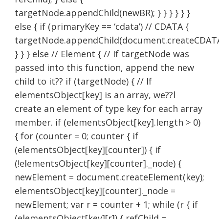
targetNode.appendChild(newBR); } } } } } }
else { if (primaryKey == ‘cdata’) // CDATA {
targetNode.appendChild(document.createCDATAS
} } } else // Element { // If targetNode was
passed into this function, append the new
child to it?? if (targetNode) { // If
elementsObject[key] is an array, we??l
create an element of type key for each array
member. if (elementsObject[key].length > 0)
{ for (counter = 0; counter { if
(elementsObject[key][counter]) { if
(!elementsObject[key][counter]._node) {
newElement = document.createElement(key);
elementsObject[key][counter]._node =
newElement; var r = counter + 1; while (r { if
(elementsObject[key][r]) { refChild =