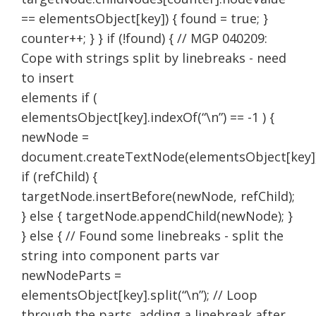
== elementsObject[key]) { found = true; }
counter++; } } if (!found) { // MGP 040209:
Cope with strings split by linebreaks - need
to insert
elements if (
elementsObject[key].indexOf(“\n”) == -1 ) {
newNode =
document.createTextNode(elementsObject[key])
if (refChild) {
targetNode.insertBefore(newNode, refChild);
} else { targetNode.appendChild(newNode); }
} else { // Found some linebreaks - split the
string into component parts var
newNodeParts =
elementsObject[key].split(“\n”); // Loop
through the parts, adding a linebreak after