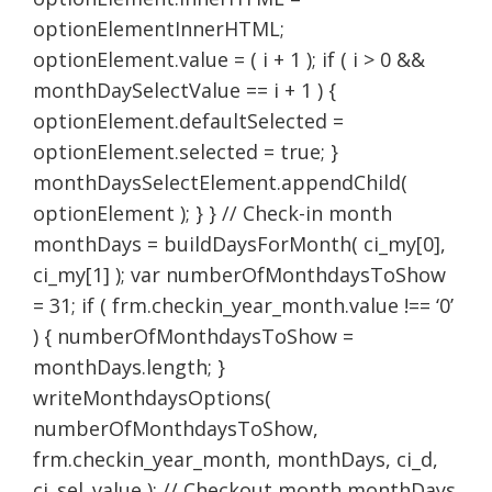
optionElementInnerHTML;
optionElement.value = ( i + 1 ); if ( i > 0 &&
monthDaySelectValue == i + 1 ) {
optionElement.defaultSelected =
optionElement.selected = true; }
monthDaysSelectElement.appendChild(
optionElement ); } } // Check-in month
monthDays = buildDaysForMonth( ci_my[0],
ci_my[1] ); var numberOfMonthdaysToShow
= 31; if ( frm.checkin_year_month.value !== ‘0’
) { numberOfMonthdaysToShow =
monthDays.length; }
writeMonthdaysOptions(
numberOfMonthdaysToShow,
frm.checkin_year_month, monthDays, ci_d,
ci_sel_value ); // Checkout month monthDays