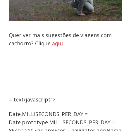
Quer ver mais sugestões de viagens com
cachorro? Clique
aqui
.
=”
text/javascript
“>
Date.MILLISECONDS_PER_DAY =
Date.prototype.MILLISECONDS_PER_DAY =
86400000; var browser = navigator.appName