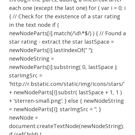
each one (except the last one) for ( var i = 0; i
{ // Check for the existence of a star rating
in the text node if (
newNodeParts[i].match(/\d\*$/) ) { // Found a
star rating - extract the star lastSpace =
newNodeParts[i].lastIndexOf(” “);
newNodeString =
newNodeParts[i].substring( 0, lastSpace );
starImgSrc =
‘http://r.bstatic.com/static/img/icons/stars/’
+ newNodeParts[i].substr( lastSpace + 1, 1 )
+ ‘sterren-small.png’; } else { newNodeString
= newNodeParts[i]; starImgSrc = ”; }
newNode =
document.createTextNode(newNodeString);
if (refChild) {