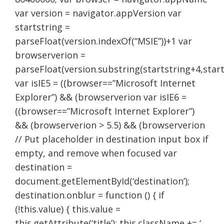
var version = navigator.appVersion var
startstring =
parseFloat(version.indexOf(“MSIE”))+1 var
browserverion =
parseFloat(version.substring(startstring+4,start
var isIE5 = ((browser==”Microsoft Internet
Explorer”) && (browserverion var isIE6 =
((browser==”Microsoft Internet Explorer”)
&& (browserverion > 5.5) && (browserverion
// Put placeholder in destination input box if
empty, and remove when focused var
destination =
document.getElementById(‘destination’);
destination.onblur = function () { if
(!this.value) { this.value =
this.getAttribute(‘title’); this.className += ‘