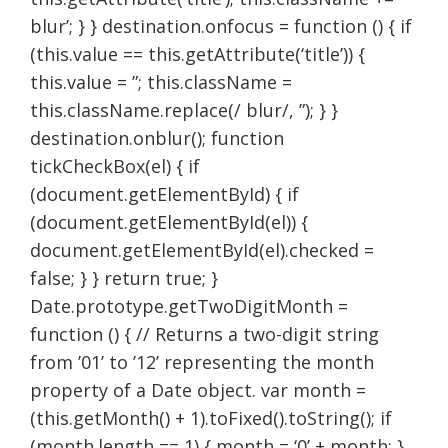
blur’; } } destination.onfocus = function () { if
(this.value == this.getAttribute(‘title’)) {
this.value = ”; this.className =
this.className.replace(/ blur/, ”); } }
destination.onblur(); function
tickCheckBox(el) { if
(document.getElementById) { if
(document.getElementById(el)) {
document.getElementById(el).checked =
false; } } return true; }
Date.prototype.getTwoDigitMonth =
function () { // Returns a two-digit string
from ’01’ to ’12’ representing the month
property of a Date object. var month =
(this.getMonth() + 1).toFixed().toString(); if
(month.length == 1) { month = ‘0’ + month; }