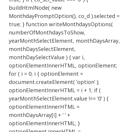
buildHtmlNode( new
MonthdayPromptOption(), co_d ).selected =
true; } function writeMonthdaysOptions(
numberOfMonthdaysToShow,
yearMonthSelectElement, monthDaysArray,
monthDaysSelectElement,
monthDaySelectValue ) { var i,
optionElementInnerHTML, optionElement;
for ( i = 0; i { optionElement =
document.createElement( ‘option’ );
optionElementInnerHTML = i + 1; if (
yearMonthSelectElement.value !== ‘0’ ) {
optionElementInnerHTML =
monthDaysArray[i] + ‘ ‘ +
optionElementInnerHTML; }
optionElement.innerHTML =