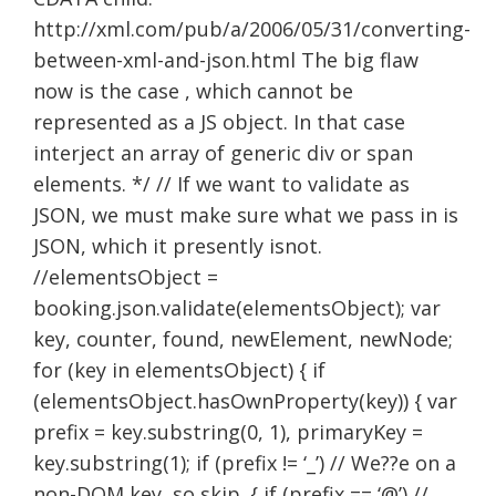
http://xml.com/pub/a/2006/05/31/converting-
between-xml-and-json.html The big flaw
now is the case
, which cannot be
represented as a JS object. In that case
interject an array of generic div or span
elements. */ // If we want to validate as
JSON, we must make sure what we pass in is
JSON, which it presently isnot.
//elementsObject =
booking.json.validate(elementsObject); var
key, counter, found, newElement, newNode;
for (key in elementsObject) { if
(elementsObject.hasOwnProperty(key)) { var
prefix = key.substring(0, 1), primaryKey =
key.substring(1); if (prefix != ‘_’) // We??e on a
non-DOM key, so skip. { if (prefix == ‘@’) //