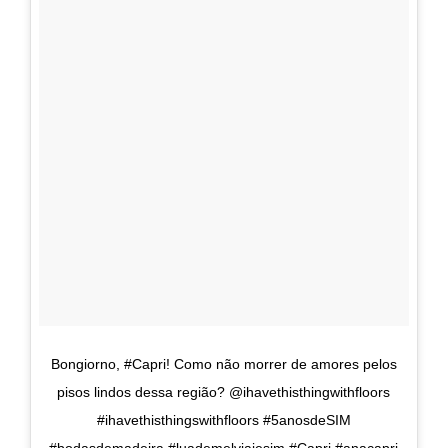
Bongiorno, #Capri! Como não morrer de amores pelos
pisos lindos dessa região? @ihavethisthingwithfloors
#ihavethisthingswithfloors #5anosdeSIM
#bodasdemadeira #luademelviajesim #Capri #anacapri