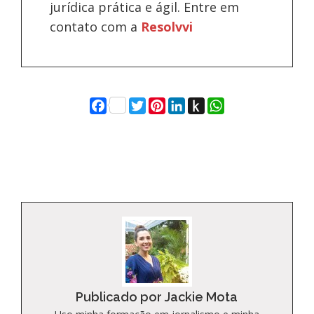
jurídica prática e ágil. Entre em
contato com a
Resolvvi
Facebook
Twitter
Pinterest
LinkedIn
Push
WhatsApp
to
Kindle
Publicado por Jackie Mota