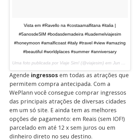
Vista em #Ravello na #costaamalfitana #italia |
#5anosdeSIM #bodasdemadeira #luademelviajesim
#honeymoon #amalficoast #italy #travel #view #amazing
#beautiful #worldplaces #summer #anniversary
Uma foto publicada por Viaje Sim! (@viajesim) em
Jun 25, 2015 às 1:13 PDT
Agende
ingressos
em todas as atrações que
permitem compra antecipada. Com a
WePlann você consegue comprar ingressos
das principais atrações de diversas cidades
em um só site. E ainda tem as melhores
opções de pagamento: em Reais (sem IOF!)
parcelado em até 12 x sem juros ou em
dinheiro direto no seu destino.