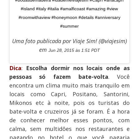
#island #italy #italia #amalficoast #amazing #view
#roomwithaview #honeymoon #details #anniversary
#summer
Uma foto publicada por Viaje Sim! (@viajesim)
em
Jun 28, 2015 às 1:51 PDT
Dica
:
Escolha dormir nos locais onde as
pessoas só fazem bate-volta
. Você
encontra um clima muito mais tranquilo em
locais como Capri, Positano, Santorini,
Mikonos etc à noite, pois os turistas do
bate-volta e cruzeiros já se foram. É a hora
de conhecer melhor esses pontos, com
calma, sem multidões nos restaurantes e
pagando no hotel o que você pagaria