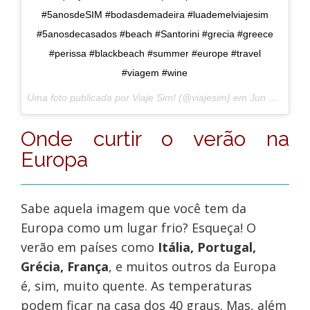
#5anosdeSIM #bodasdemadeira #luademelviajesim
#5anosdecasados #beach #Santorini #grecia #greece
#perissa #blackbeach #summer #europe #travel
#viagem #wine
Uma foto publicada por Viaje Sim! (@viajesim) em
Jun 13, 2015 às 8:04 PDT
Onde curtir o verão na
Europa
Sabe aquela imagem que você tem da
Europa como um lugar frio? Esqueça! O
verão em países como
Itália, Portugal,
Grécia, França
, e muitos outros da Europa
é, sim, muito quente. As temperaturas
podem ficar na casa dos 40 graus. Mas, além