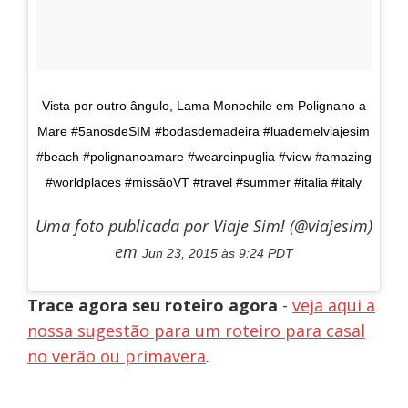
Vista por outro ângulo, Lama Monochile em Polignano a
Mare #5anosdeSIM #bodasdemadeira #luademelviajesim
#beach #polignanoamare #weareinpuglia #view #amazing
#worldplaces #missãoVT #travel #summer #italia #italy
Uma foto publicada por Viaje Sim! (@viajesim)
em
Jun 23, 2015 às 9:24 PDT
Trace agora seu roteiro agora
-
veja aqui a
nossa sugestão para um roteiro para casal
no verão ou primavera
.