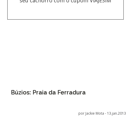
seu cachorro com o cupom VIAJESIM
Búzios: Praia da Ferradura
por Jackie Mota -
13.jan.2013