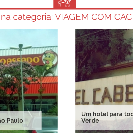
 na categoria:
VIAGEM COM CA
Um hotel para to
ão Paulo
Verde