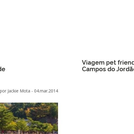
Viagem pet frien
de
Campos do Jordã
por Jackie Mota -
04.mar.2014