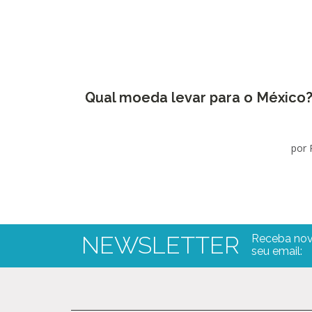
Qual moeda levar para o México
por 
NEWSLETTER
Receba nov
seu email: