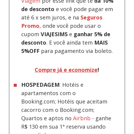
Viagem
por esse link que te
dá 10%
de desconto
e você pode pagar em
até 6 x sem juros, e na
Seguros
Promo
, onde você pode usar o
cupom
VIAJESIM5
e
ganhar 5% de
desconto
.
E você ainda tem
MAIS
5%OFF
para pagamento via boleto.
Compre já e economize
!
HOSPEDAGEM
: Hotéis e
apartamentos com o
Booking.com; Hotéis que aceitam
cacorro com o Booking.com;
Quartos e aptos no
Airbnb
-
ganhe
R$ 130 em sua 1ª reserva usando