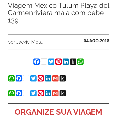
Viagem Mexico Tulum Playa del
Carmenriviera maia com bebe
139
04.AGO.2018
por Jackie Mota
Facebook
Twitter
Pinterest
LinkedIn
Push
WhatsApp
to
Kindle
WhatsApp
Facebook
Twitter
Pinterest
LinkedIn
Gmail
Push
to
Kindle
WhatsApp
Facebook
Twitter
Pinterest
LinkedIn
Gmail
Push
to
Kindle
ORGANIZE SUA VIAGEM