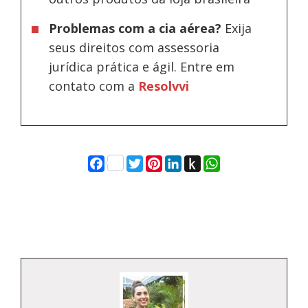
Problemas com a cia aérea?
Exija
seus direitos com assessoria
jurídica prática e ágil. Entre em
contato com a
Resolvvi
Facebook
Twitter
Pinterest
LinkedIn
Push
WhatsApp
to
Kindle