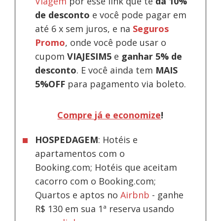
Viagem
por esse link que te
dá 10%
de desconto
e você pode pagar em
até 6 x sem juros, e na
Seguros
Promo
, onde você pode usar o
cupom
VIAJESIM5
e
ganhar 5% de
desconto
.
E você ainda tem
MAIS
5%OFF
para pagamento via boleto.
Compre já e economize
!
HOSPEDAGEM
: Hotéis e
apartamentos com o
Booking.com; Hotéis que aceitam
cacorro com o Booking.com;
Quartos e aptos no
Airbnb
-
ganhe
R$ 130 em sua 1ª reserva usando