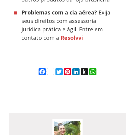
Problemas com a cia aérea?
Exija
seus direitos com assessoria
jurídica prática e ágil. Entre em
contato com a
Resolvvi
Facebook
Twitter
Pinterest
LinkedIn
Push
WhatsApp
to
Kindle