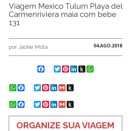
Viagem Mexico Tulum Playa del
Carmenriviera maia com bebe
131
04.AGO.2018
por Jackie Mota
Facebook
Twitter
Pinterest
LinkedIn
Push
WhatsApp
to
Kindle
WhatsApp
Facebook
Twitter
Pinterest
LinkedIn
Gmail
Push
to
Kindle
WhatsApp
Facebook
Twitter
Pinterest
LinkedIn
Gmail
Push
to
Kindle
ORGANIZE SUA VIAGEM