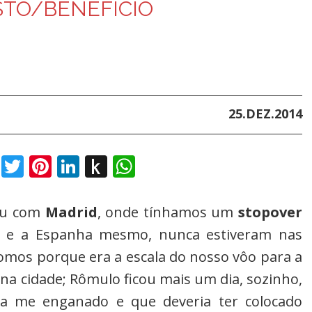
TO/BENEFÍCIO
25.DEZ.2014
book
Twitter
Pinterest
LinkedIn
Push
WhatsApp
to
Kindle
ou com
Madrid
, onde tínhamos um
stopover
e, e a Espanha mesmo, nunca estiveram nas
omos porque era a escala do nosso vôo para a
na cidade; Rômulo ficou mais um dia, sozinho,
nha me enganado e que deveria ter colocado