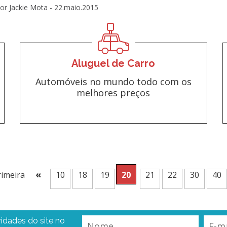
or Jackie Mota -
22.maio.2015
Aluguel de Carro
Automóveis no mundo todo com os
melhores preços
«
rimeira
10
18
19
20
21
22
30
40
idades do site no