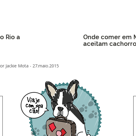
o Rio a
Onde comer em Ma
aceitam cachorr
or Jackie Mota -
27.maio.2015