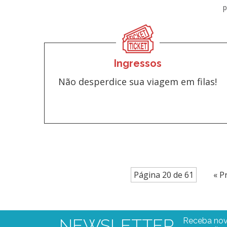
p
Ingressos
Não desperdice sua viagem em filas!
Página 20 de 61
« P
NEWSLETTER
Receba nov