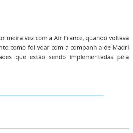
Pinterest
LinkedIn
Push
to
WhatsApp
primeira vez com a Air France, quando voltava
Kindle
onto como foi voar com a companhia de Madri
ades que estão sendo implementadas pela