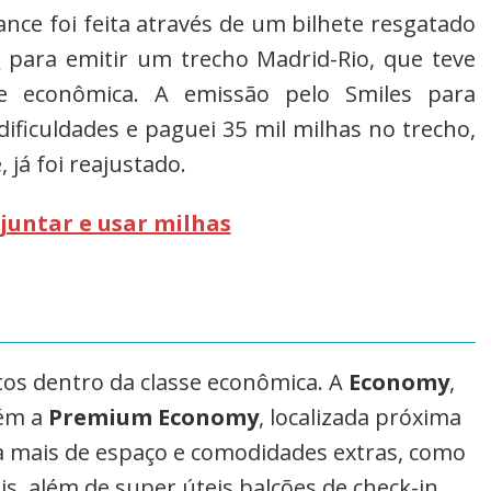
nce foi feita através de um bilhete resgatado
s
para emitir um trecho Madrid-Rio, que teve
e econômica. A emissão pelo Smiles para
dificuldades e paguei 35 mil milhas no trecho,
 já foi reajustado.
juntar e usar milhas
tos dentro da classe econômica. A
Economy
,
bém a
Premium Economy
, localizada próxima
 a mais de espaço e comodidades extras, como
is, além de super úteis balcões de check-in