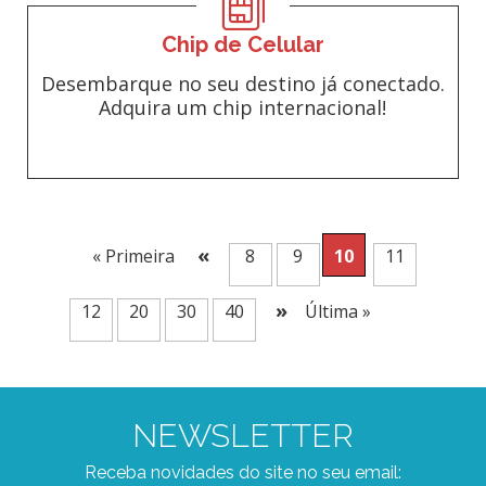
Chip de Celular
Desembarque no seu destino já conectado.
Adquira um chip internacional!
«
« Primeira
8
9
10
11
»
12
20
30
40
Última »
NEWSLETTER
Receba novidades do site no seu email: