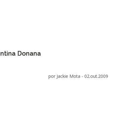
antina Donana
por Jackie Mota -
02.out.2009