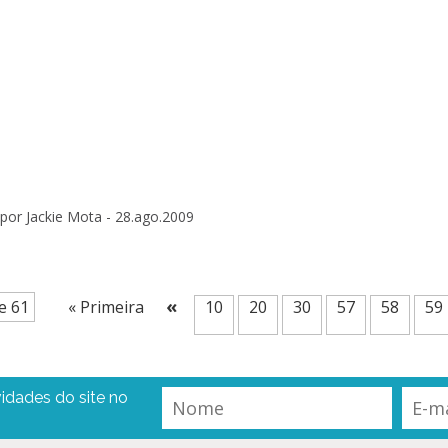
por Jackie Mota -
28.ago.2009
«
e 61
« Primeira
10
20
30
57
58
59
idades do site no