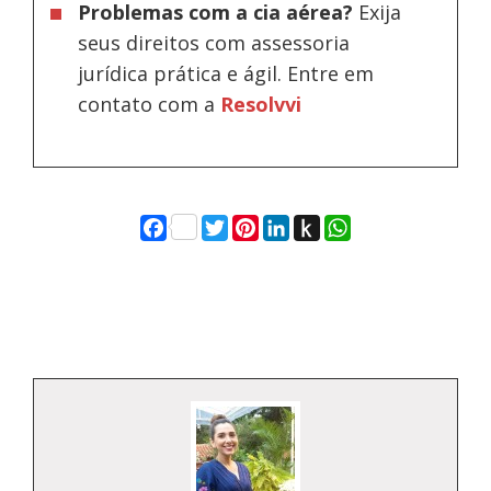
Problemas com a cia aérea?
Exija
seus direitos com assessoria
jurídica prática e ágil. Entre em
contato com a
Resolvvi
Facebook
Twitter
Pinterest
LinkedIn
Push
WhatsApp
to
Kindle