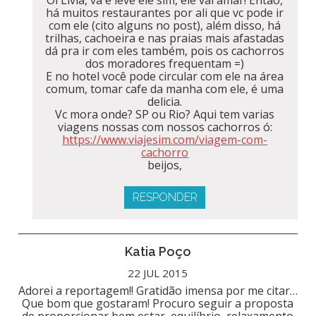
há muitos restaurantes por ali que vc pode ir
com ele (cito alguns no post), além disso, há
trilhas, cachoeira e nas praias mais afastadas
dá pra ir com eles também, pois os cachorros
dos moradores frequentam =)
E no hotel você pode circular com ele na área
comum, tomar cafe da manha com ele, é uma
delicia.
Vc mora onde? SP ou Rio? Aqui tem varias
viagens nossas com nossos cachorros ó:
https://www.viajesim.com/viagem-com-
cachorro
beijos,
RESPONDER
Katia Poço
22 JUL 2015
Adorei a reportagem!! Gratidão imensa por me citar…
Que bom que gostaram! Procuro seguir a proposta
de proporcionar bem estar, equilíbrio, relaxamento