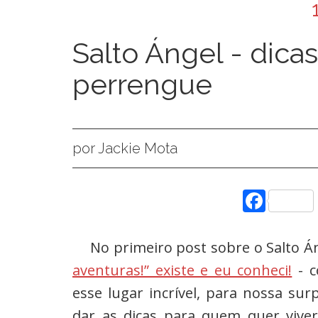
Salto Ángel - dicas
perrengue
por Jackie Mota
Face
No primeiro post sobre o Salto Á
aventuras!” existe e eu conheci!
- c
esse lugar incrível, para nossa su
dar as dicas para quem quer viv