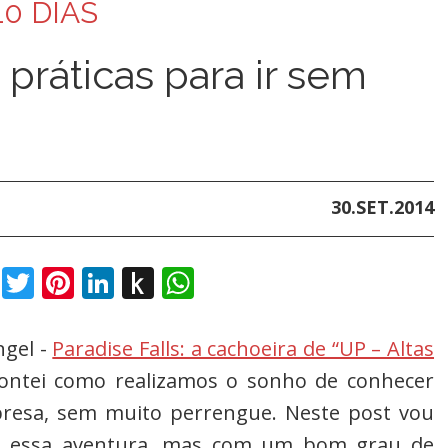
10 DIAS
 práticas para ir sem
30.SET.2014
book
Twitter
Pinterest
LinkedIn
Push
WhatsApp
to
Kindle
ngel -
Paradise Falls: a cachoeira de “UP – Altas
ontei como realizamos o sonho de conhecer
rpresa, sem muito perrengue. Neste post vou
er essa aventura, mas com um bom grau de