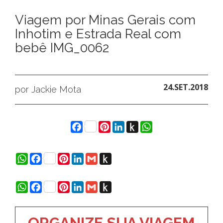
Viagem por Minas Gerais com
Inhotim e Estrada Real com
bebê IMG_0062
24.SET.2018
por Jackie Mota
Facebook
Pinterest
LinkedIn
Push
WhatsApp
to
Kindle
WhatsApp
Facebook
Pinterest
LinkedIn
Gmail
Push
to
Kindle
WhatsApp
Facebook
Pinterest
LinkedIn
Gmail
Push
to
Kindle
ORGANIZE SUA VIAGEM