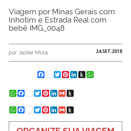
Viagem por Minas Gerais com
Inhotim e Estrada Real com
bebê IMG_0048
24.SET.2018
por Jackie Mota
Facebook
Twitter
Pinterest
LinkedIn
Push
WhatsApp
to
Kindle
WhatsApp
Facebook
Twitter
Pinterest
LinkedIn
Gmail
Push
to
Kindle
WhatsApp
Facebook
Twitter
Pinterest
LinkedIn
Gmail
Push
to
Kindle
ORGANIZE SUA VIAGEM