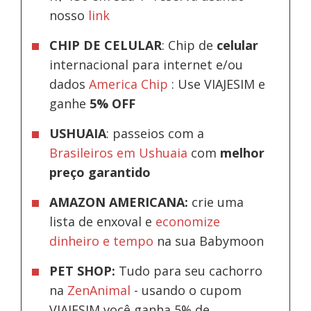
nosso
link
CHIP DE CELULAR
: Chip de
celular
internacional para internet e/ou
dados
America Chip
: Use VIAJESIM e
ganhe
5% OFF
USHUAIA
: passeios com a
Brasileiros em Ushuaia
com
melhor
preço garantido
AMAZON AMERICANA:
crie uma
lista de enxoval e
economize
dinheiro e tempo
na sua Babymoon
PET SHOP:
Tudo para seu cachorro
na
ZenAnimal
- usando o cupom
VIAJESIM você ganha 5% de