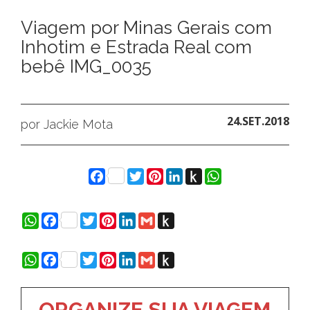
Viagem por Minas Gerais com
Inhotim e Estrada Real com
bebê IMG_0035
24.SET.2018
por Jackie Mota
Facebook
Twitter
Pinterest
LinkedIn
Push
WhatsApp
to
Kindle
WhatsApp
Facebook
Twitter
Pinterest
LinkedIn
Gmail
Push
to
Kindle
WhatsApp
Facebook
Twitter
Pinterest
LinkedIn
Gmail
Push
to
Kindle
ORGANIZE SUA VIAGEM