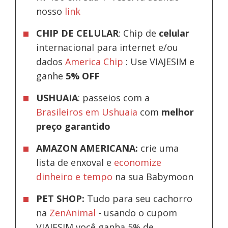
nosso
link
CHIP DE CELULAR
: Chip de
celular
internacional para internet e/ou
dados
America Chip
: Use VIAJESIM e
ganhe
5% OFF
USHUAIA
: passeios com a
Brasileiros em Ushuaia
com
melhor
preço garantido
AMAZON AMERICANA:
crie uma
lista de enxoval e
economize
dinheiro e tempo
na sua Babymoon
PET SHOP:
Tudo para seu cachorro
na
ZenAnimal
- usando o cupom
VIAJESIM você ganha 5% de