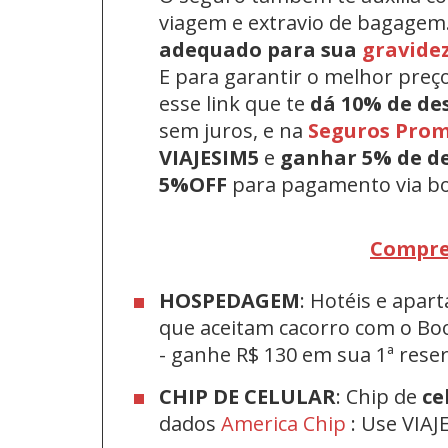
viagem e extravio de bagagem
adequado para sua
gravide
E para garantir o melhor preç
esse link que te
dá 10% de de
sem juros, e na
Seguros Pro
VIAJESIM5
e
ganhar 5% de d
5%OFF
para pagamento via bo
Compre
HOSPEDAGEM
: Hotéis e apa
que aceitam cacorro com o Bo
-
ganhe R$ 130 em sua 1ª res
CHIP DE CELULAR
: Chip de
ce
dados
America Chip
: Use VIAJ