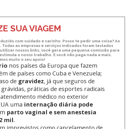
E SUA VIAGEM
duzido com cuidado e carinho. Posso te pedir uma coisa? Ao
xo. Todas as empresas e serviços indicados foram testados
utilizar nossos links, você gera uma pequena comissão para
 estimula o nosso trabalho. E você não paga nada a mais.
os muito o seu apoio!
rio
nos países da Europa
que fazem
lém de países como Cuba e Venezuela;
aso de
gravidez
, já que seguros de
grávidas, práticas de esportes radicais
 atendimento médico no exterior
 EUA uma
internação diária pode
um
parto vaginal e sem anestesia
2 mil
.
om imprevistos como cancelamento de