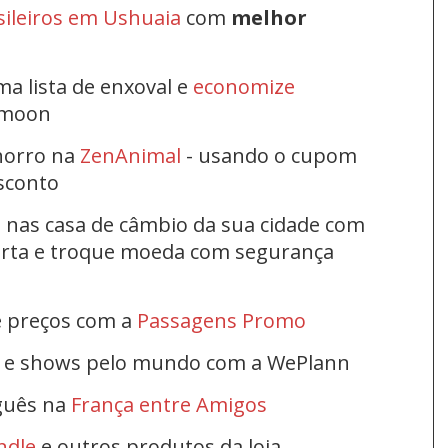
sileiros em Ushuaia
com
melhor
ma lista de enxoval e
economize
ymoon
horro na
ZenAnimal
- usando o cupom
esconto
s nas casa de câmbio da sua cidade com
ferta e troque moeda com segurança
e preços com a
Passagens Promo
s e shows pelo mundo com a WePlann
uguês na
França entre Amigos
ndle
e outros produtos da loja