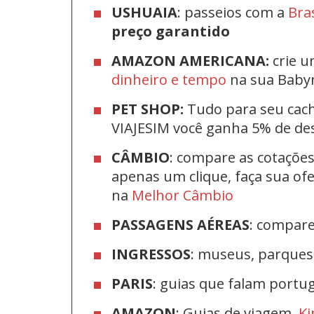
USHUAIA
: passeios com a
Bra
preço garantido
AMAZON AMERICANA:
crie u
dinheiro e tempo
na sua Bab
PET SHOP:
Tudo para seu cac
VIAJESIM você ganha 5% de d
CÂMBIO
: compare as cotaçõe
apenas um clique, faça sua o
na
Melhor Câmbio
PASSAGENS AÉREAS
: compar
INGRESSOS
: museus, parque
PARIS
: guias que falam port
AMAZON
: Guias de viagem,
Ki