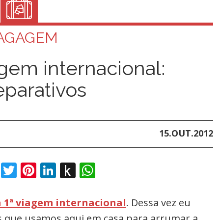
AGAGEM
gem internacional:
parativos
15.OUT.2012
book
Twitter
Pinterest
LinkedIn
Push
WhatsApp
to
Kindle
 1ª viagem internacional
. Dessa vez eu
s que usamos aqui em casa para arrumar a