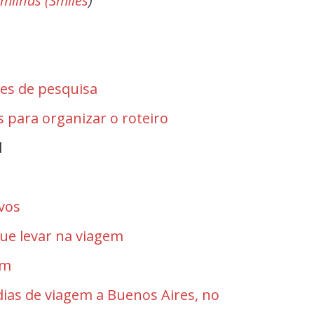
milhas (Smiles
)
tes de pesquisa
s para organizar o roteiro
l
vos
ue levar na viagem
em
dias de viagem a Buenos Aires, no