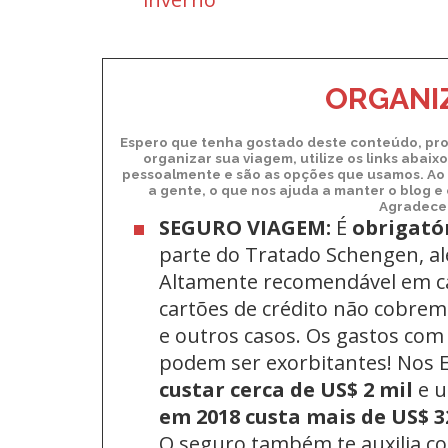
ORGANIZ
Espero que tenha gostado deste conteúdo, pro
organizar sua viagem, utilize os links abai
pessoalmente e são as opções que usamos. Ao 
a gente, o que nos ajuda a manter o blog e
Agradecem
SEGURO VIAGEM:
É
obrigató
parte do Tratado Schengen, a
Altamente recomendável em c
cartões de crédito não cobrem 
e outros casos. Os gastos com
podem ser exorbitantes! Nos
custar cerca de US$ 2 mil
e 
em 2018 custa mais de US$ 3
O seguro também te auxilia c