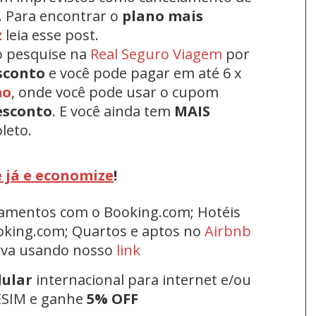
. Para encontrar o
plano mais
z
leia esse post.
o pesquise na
Real Seguro Viagem
por
sconto
e você pode pagar em até 6 x
mo
, onde você pode usar o cupom
esconto
.
E você ainda tem
MAIS
leto.
 já e economize
!
rtamentos com o Booking.com; Hotéis
oking.com; Quartos e aptos no
Airbnb
erva usando nosso
link
lular
internacional para internet e/ou
ESIM e ganhe
5% OFF