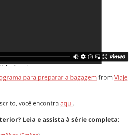
onograma para preparar a bagagem
from
Viaje
scrito, você encontra
aqui
.
terior? Leia e assista à série completa: