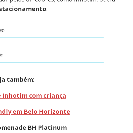
stacionamento
.
num
jo
ja também:
e Inhotim com criança
endly em Belo Horizonte
romenade BH Platinum