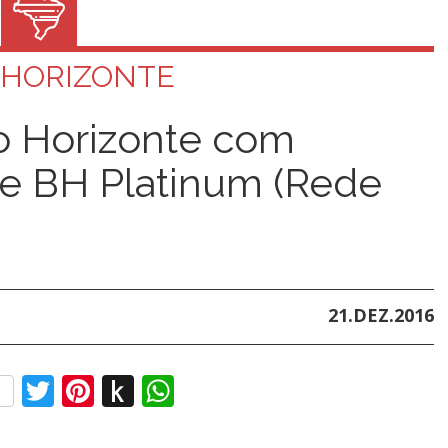
 HORIZONTE
o Horizonte com
e BH Platinum (Rede
21.DEZ.2016
ebook
Twitter
Pinterest
Push
WhatsApp
to