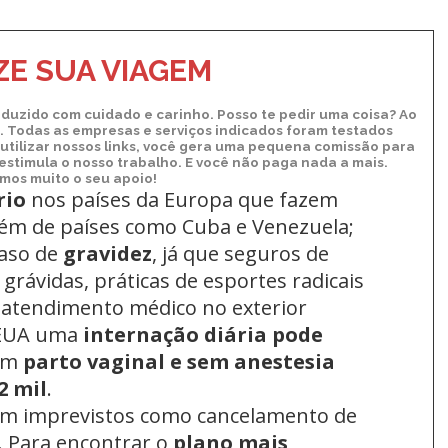
E SUA VIAGEM
duzido com cuidado e carinho. Posso te pedir uma coisa? Ao
xo. Todas as empresas e serviços indicados foram testados
utilizar nossos links, você gera uma pequena comissão para
 estimula o nosso trabalho. E você não paga nada a mais.
os muito o seu apoio!
rio
nos países da Europa
que fazem
lém de países como Cuba e Venezuela;
aso de
gravidez
, já que seguros de
grávidas, práticas de esportes radicais
 atendimento médico no exterior
 EUA uma
internação diária pode
um
parto vaginal e sem anestesia
2 mil
.
om imprevistos como cancelamento de
. Para encontrar o
plano mais