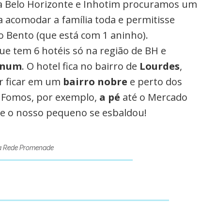
Kindle
a Belo Horizonte e Inhotim procuramos um
a acomodar a família toda e permitisse
o Bento (que está com 1 aninho).
que tem 6 hotéis só na região de BH e
inum
. O hotel fica no bairro de
Lourdes
,
er ficar em um
bairro nobre
e perto dos
e. Fomos, por exemplo,
a pé
até o Mercado
de o nosso pequeno se esbaldou!
a Rede Promenade