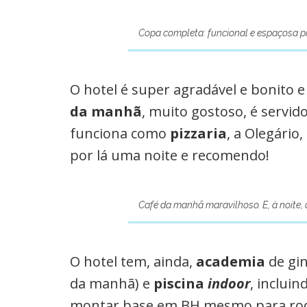
Copa completa: funcional e espaçosa 
O hotel é super agradável e bonito e 
da manhã
, muito gostoso, é servid
funciona como
pizzaria
, a Olegári
por lá uma noite e recomendo!
Café da manhã maravilhoso. E, à noite,
O hotel tem, ainda,
academia
de gin
da manhã) e
piscina
indoor
, inclui
montar base em BH mesmo para roda