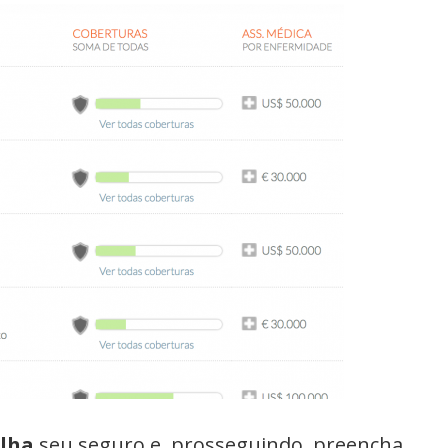
olha
seu seguro e, prosseguindo, preencha