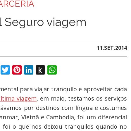
ARCERIA
al Seguro viagem
11.SET.2014
book
Twitter
Pinterest
LinkedIn
Push
WhatsApp
to
Kindle
ental para viajar tranquilo e aproveitar cada
ltima viagem
, em maio, testamos os serviços
jávamos por destinos com língua e costumes
nmar, Vietnã e Cambodia, foi um diferencial
 foi o que nos deixou tranquilos quando no