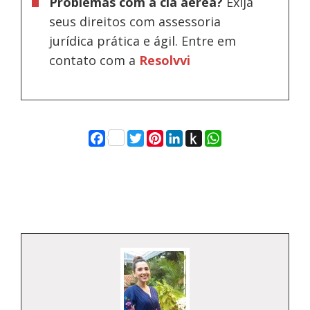
Problemas com a cia aérea?
Exija
seus direitos com assessoria
jurídica prática e ágil. Entre em
contato com a
Resolvvi
Facebook
Twitter
Pinterest
LinkedIn
Push
WhatsApp
to
Kindle