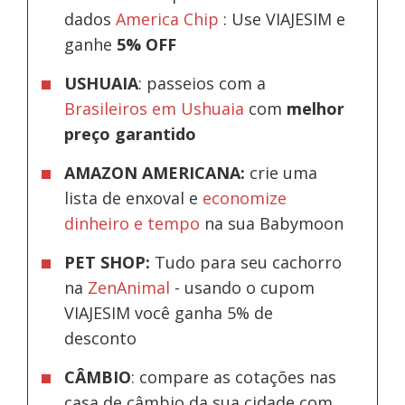
dados
America Chip
: Use VIAJESIM e
ganhe
5% OFF
USHUAIA
: passeios com a
Brasileiros em Ushuaia
com
melhor
preço garantido
AMAZON AMERICANA:
crie uma
lista de enxoval e
economize
dinheiro e tempo
na sua Babymoon
PET SHOP:
Tudo para seu cachorro
na
ZenAnimal
- usando o cupom
VIAJESIM você ganha 5% de
desconto
CÂMBIO
: compare as cotações nas
casa de câmbio da sua cidade com