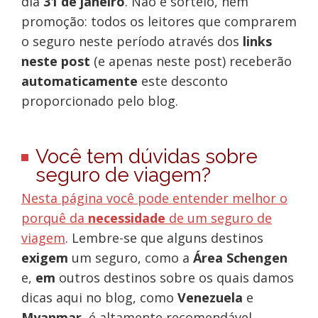
dia
31 de janeiro
. Não é sorteio, nem
promoção: todos os leitores que comprarem
o seguro neste período através dos
links
neste post
(e apenas neste post) receberão
automaticamente
este desconto
proporcionado pelo blog.
Você tem dúvidas sobre
seguro de viagem?
Nesta página você pode entender melhor o
porquê da
necessidade
de um seguro de
viagem
. Lembre-se que alguns destinos
exigem
um seguro, como a
Área Schengen
e,
em
outros destinos sobre os quais damos
dicas aqui no blog, como
Venezuela
e
Myanmar
, é altamente recomendável