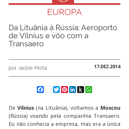
EUROPA
Da Lituânia à Rússia: Aeroporto
de Vilnius e vôo com a
Transaero
17.DEZ.2014
por Jackie Mota
Facebook
Twitter
Pinterest
LinkedIn
Push
WhatsApp
to
Kindle
De
Vilnius
(na Lituânia), voltamos a
Moscou
(Rússia) voando pela companhia Transaero.
Eu não conhecia a empresa, mas era a única