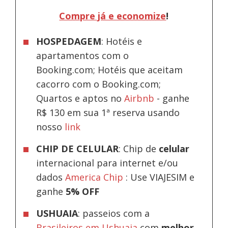
Compre já e economize
!
HOSPEDAGEM
: Hotéis e
apartamentos com o
Booking.com; Hotéis que aceitam
cacorro com o Booking.com;
Quartos e aptos no
Airbnb
-
ganhe
R$ 130 em sua 1ª reserva usando
nosso
link
CHIP DE CELULAR
: Chip de
celular
internacional para internet e/ou
dados
America Chip
: Use VIAJESIM e
ganhe
5% OFF
USHUAIA
: passeios com a
Brasileiros em Ushuaia
com
melhor