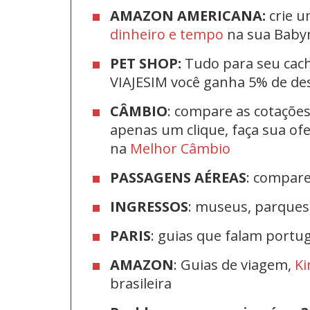
AMAZON AMERICANA:
crie u
dinheiro e tempo
na sua Bab
PET SHOP:
Tudo para seu cac
VIAJESIM você ganha 5% de d
CÂMBIO
: compare as cotaçõe
apenas um clique, faça sua o
na
Melhor Câmbio
PASSAGENS AÉREAS
: compar
INGRESSOS
: museus, parque
PARIS
: guias que falam port
AMAZON
: Guias de viagem,
Ki
brasileira