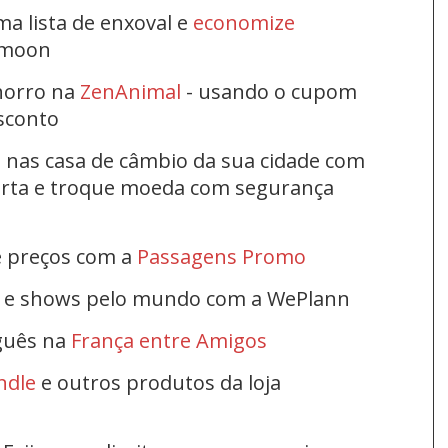
ma lista de enxoval e
economize
ymoon
horro na
ZenAnimal
- usando o cupom
esconto
s nas casa de câmbio da sua cidade com
ferta e troque moeda com segurança
e preços com a
Passagens Promo
s e shows pelo mundo com a WePlann
uguês na
França entre Amigos
ndle
e outros produtos da loja