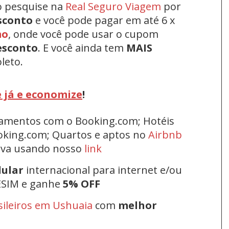
o pesquise na
Real Seguro Viagem
por
sconto
e você pode pagar em até 6 x
mo
, onde você pode usar o cupom
esconto
.
E você ainda tem
MAIS
leto.
 já e economize
!
rtamentos com o Booking.com; Hotéis
oking.com; Quartos e aptos no
Airbnb
erva usando nosso
link
lular
internacional para internet e/ou
ESIM e ganhe
5% OFF
sileiros em Ushuaia
com
melhor