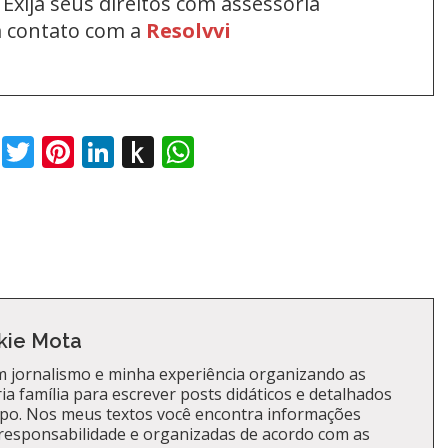
Exija seus direitos com assessoria
em contato com a
Resolvvi
book
Twitter
Pinterest
LinkedIn
Push
WhatsApp
to
Kindle
kie Mota
 jornalismo e minha experiência organizando as
a família para escrever posts didáticos e detalhados
po. Nos meus textos você encontra informações
responsabilidade e organizadas de acordo com as