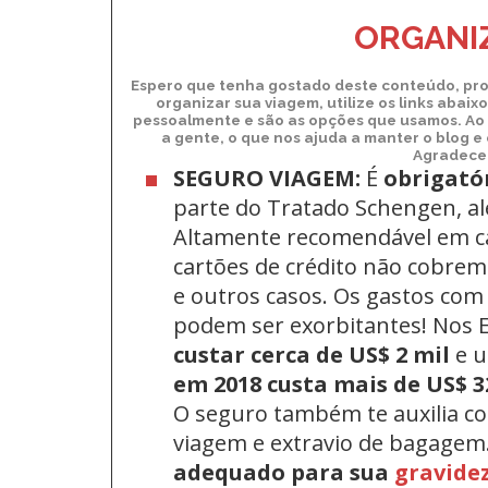
ORGANIZ
Espero que tenha gostado deste conteúdo, pro
organizar sua viagem, utilize os links abai
pessoalmente e são as opções que usamos. Ao 
a gente, o que nos ajuda a manter o blog e
Agradecem
SEGURO VIAGEM:
É
obrigató
parte do Tratado Schengen, a
Altamente recomendável em c
cartões de crédito não cobrem 
e outros casos. Os gastos com
podem ser exorbitantes! Nos
custar cerca de US$ 2 mil
e 
em 2018 custa mais de US$ 3
O seguro também te auxilia c
viagem e extravio de bagagem
adequado para sua
gravide