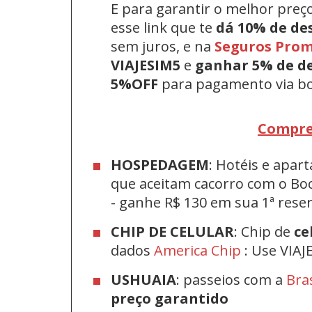
E para garantir o melhor preç
esse link que te
dá 10% de de
sem juros, e na
Seguros Pro
VIAJESIM5
e
ganhar 5% de d
5%OFF
para pagamento via bo
Compre
HOSPEDAGEM
: Hotéis e apa
que aceitam cacorro com o Bo
-
ganhe R$ 130 em sua 1ª res
CHIP DE CELULAR
: Chip de
ce
dados
America Chip
: Use VIAJ
USHUAIA
: passeios com a
Bra
preço garantido