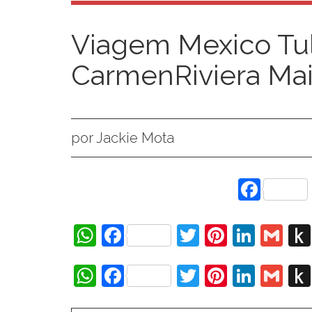
Viagem Mexico Tu
CarmenRiviera Ma
por Jackie Mota
Face
WhatsApp
Facebook
Twitter
Pinteres
Linke
Gm
WhatsApp
Facebook
Twitter
Pinteres
Linke
Gm