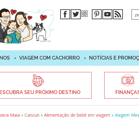
INOS
VIAGEM COM CACHORRO
NOTÍCIAS E PROMO
ESCUBRA SEU PRÓXIMO DESTINO
FINANÇA
viera Maia
»
Cancun
»
Alimentação de bebê em viagem
»
Viagem Mex