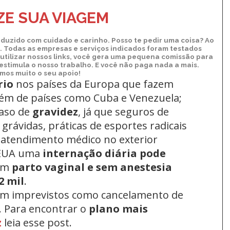
Kindle
E SUA VIAGEM
duzido com cuidado e carinho. Posso te pedir uma coisa? Ao
xo. Todas as empresas e serviços indicados foram testados
utilizar nossos links, você gera uma pequena comissão para
 estimula o nosso trabalho. E você não paga nada a mais.
os muito o seu apoio!
rio
nos países da Europa
que fazem
lém de países como Cuba e Venezuela;
aso de
gravidez
, já que seguros de
grávidas, práticas de esportes radicais
 atendimento médico no exterior
 EUA uma
internação diária pode
um
parto vaginal e sem anestesia
2 mil
.
om imprevistos como cancelamento de
. Para encontrar o
plano mais
z
leia esse post.