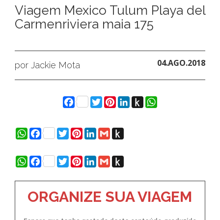
Viagem Mexico Tulum Playa del
Carmenriviera maia 175
04.AGO.2018
por Jackie Mota
Facebook
Twitter
Pinterest
LinkedIn
Push
WhatsApp
to
Kindle
WhatsApp
Facebook
Twitter
Pinterest
LinkedIn
Gmail
Push
to
Kindle
WhatsApp
Facebook
Twitter
Pinterest
LinkedIn
Gmail
Push
to
Kindle
ORGANIZE SUA VIAGEM