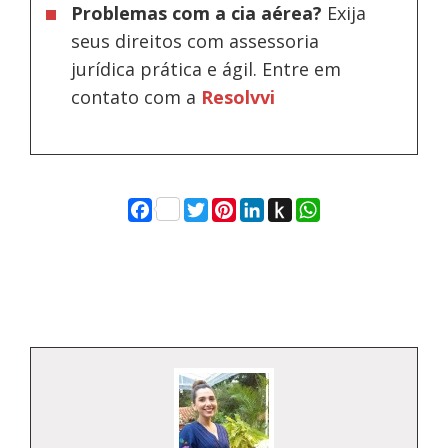
Problemas com a cia aérea?
Exija
seus direitos com assessoria
jurídica prática e ágil. Entre em
contato com a
Resolvvi
Facebook
Twitter
Pinterest
LinkedIn
Push
WhatsApp
to
Kindle