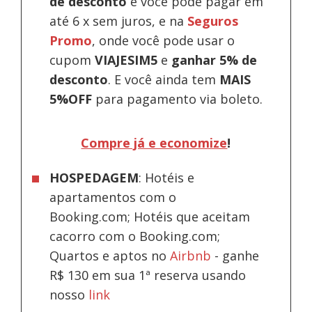
de desconto
e você pode pagar em
até 6 x sem juros, e na
Seguros
Promo
, onde você pode usar o
cupom
VIAJESIM5
e
ganhar 5% de
desconto
.
E você ainda tem
MAIS
5%OFF
para pagamento via boleto.
Compre já e economize
!
HOSPEDAGEM
: Hotéis e
apartamentos com o
Booking.com; Hotéis que aceitam
cacorro com o Booking.com;
Quartos e aptos no
Airbnb
-
ganhe
R$ 130 em sua 1ª reserva usando
nosso
link