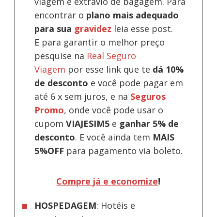
viagem e extravio de bagagem. Para
encontrar o
plano mais adequado
para sua
gravidez
leia esse post.
E para garantir o melhor preço
pesquise na
Real Seguro
Viagem
por esse link que te
dá 10%
de desconto
e você pode pagar em
até 6 x sem juros, e na
Seguros
Promo
, onde você pode usar o
cupom
VIAJESIM5
e
ganhar 5% de
desconto
.
E você ainda tem
MAIS
5%OFF
para pagamento via boleto.
Compre já e economize
!
HOSPEDAGEM
: Hotéis e