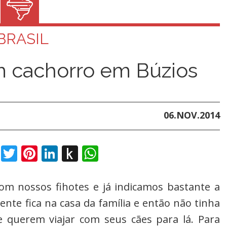
BRASIL
m cachorro em Búzios
06.NOV.2014
book
Twitter
Pinterest
LinkedIn
Push
WhatsApp
to
Kindle
om nossos fihotes e já indicamos bastante a
ente fica na casa da família e então não tinha
ue querem viajar com seus cães para lá. Para