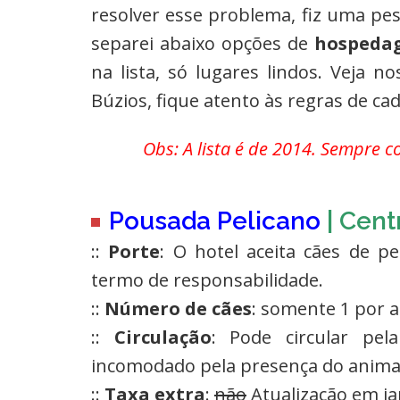
resolver esse problema, fiz uma pes
separei abaixo opções de
hospedag
na lista, só lugares lindos. Veja n
Búzios, fique atento às regras de c
Obs: A lista é de 2014. Sempre c
Pousada Pelicano
| Cent
::
Porte
: O hotel aceita cães de p
termo de responsabilidade.
::
Número de cães
: somente 1 por 
::
Circulação
: Pode circular pe
incomodado pela presença do animal,
::
Taxa extra
:
não
Atualização em ja