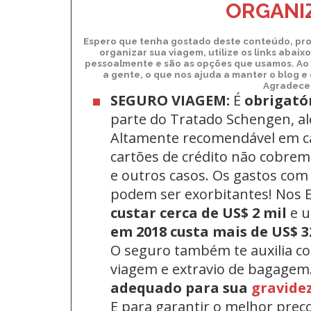
ORGANIZ
Espero que tenha gostado deste conteúdo, pro
organizar sua viagem, utilize os links abai
pessoalmente e são as opções que usamos. Ao 
a gente, o que nos ajuda a manter o blog e
Agradecem
SEGURO VIAGEM:
É
obrigató
parte do Tratado Schengen, a
Altamente recomendável em c
cartões de crédito não cobrem 
e outros casos. Os gastos com
podem ser exorbitantes! Nos
custar cerca de US$ 2 mil
e 
em 2018 custa mais de US$ 3
O seguro também te auxilia c
viagem e extravio de bagagem
adequado para sua
gravide
E para garantir o melhor preç