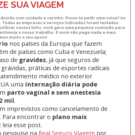
E SUA VIAGEM
duzido com cuidado e carinho. Posso te pedir uma coisa? Ao
xo. Todas as empresas e serviços indicados foram testados
utilizar nossos links, você gera uma pequena comissão para
 estimula o nosso trabalho. E você não paga nada a mais.
os muito o seu apoio!
rio
nos países da Europa
que fazem
lém de países como Cuba e Venezuela;
aso de
gravidez
, já que seguros de
grávidas, práticas de esportes radicais
 atendimento médico no exterior
 EUA uma
internação diária pode
um
parto vaginal e sem anestesia
2 mil
.
om imprevistos como cancelamento de
. Para encontrar o
plano mais
z
leia esse post.
o pesquise na
Real Seguro Viagem
por