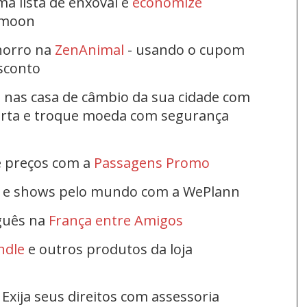
ma lista de enxoval e
economize
ymoon
horro na
ZenAnimal
- usando o cupom
esconto
s nas casa de câmbio da sua cidade com
ferta e troque moeda com segurança
e preços com a
Passagens Promo
s e shows pelo mundo com a WePlann
uguês na
França entre Amigos
ndle
e outros produtos da loja
Exija seus direitos com assessoria