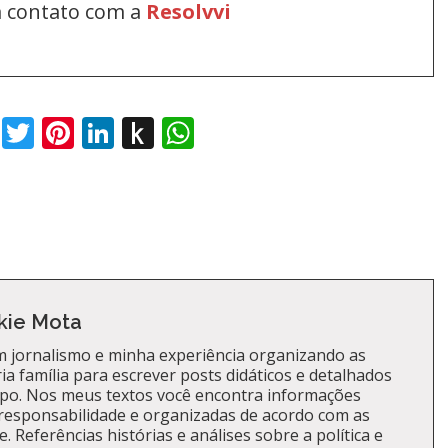
em contato com a
Resolvvi
book
Twitter
Pinterest
LinkedIn
Push
WhatsApp
to
Kindle
kie Mota
 jornalismo e minha experiência organizando as
a família para escrever posts didáticos e detalhados
po. Nos meus textos você encontra informações
responsabilidade e organizadas de acordo com as
. Referências histórias e análises sobre a política e