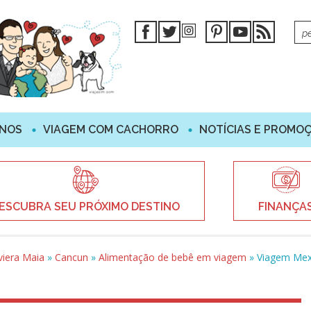
INOS
VIAGEM COM CACHORRO
NOTÍCIAS E PROMO
ESCUBRA SEU PRÓXIMO DESTINO
FINANÇA
viera Maia
»
Cancun
»
Alimentação de bebê em viagem
»
Viagem Mexi