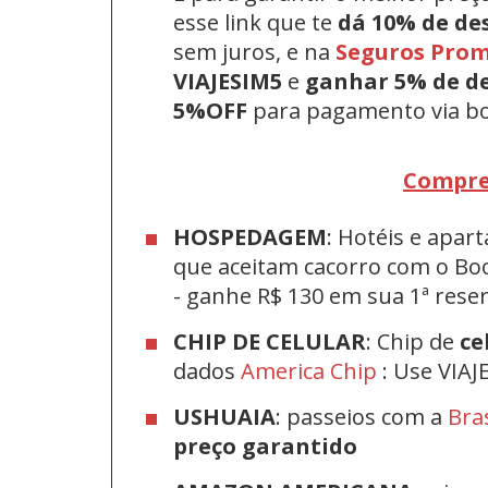
esse link que te
dá 10% de de
sem juros, e na
Seguros Pro
VIAJESIM5
e
ganhar 5% de d
5%OFF
para pagamento via bo
Compre
HOSPEDAGEM
: Hotéis e apa
que aceitam cacorro com o Bo
-
ganhe R$ 130 em sua 1ª res
CHIP DE CELULAR
: Chip de
ce
dados
America Chip
: Use VIAJ
USHUAIA
: passeios com a
Bra
preço garantido