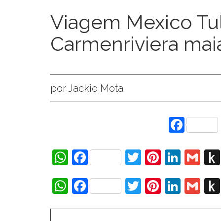
Viagem Mexico Tu
Carmenriviera mai
por Jackie Mota
Face
WhatsApp
Facebook
Twitter
Pinteres
Linke
Gm
WhatsApp
Facebook
Twitter
Pinteres
Linke
Gm