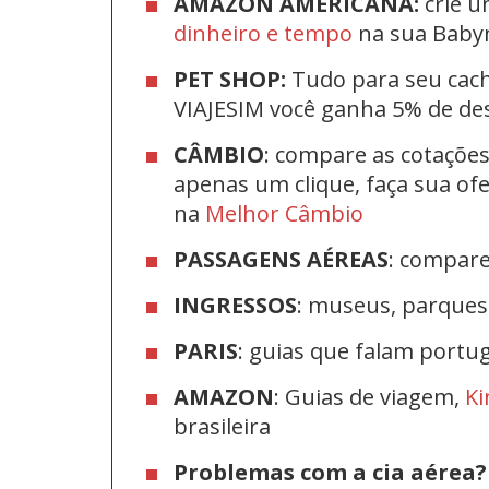
AMAZON AMERICANA:
crie u
dinheiro e tempo
na sua Bab
PET SHOP:
Tudo para seu cac
VIAJESIM você ganha 5% de d
CÂMBIO
: compare as cotaçõe
apenas um clique, faça sua o
na
Melhor Câmbio
PASSAGENS AÉREAS
: compar
INGRESSOS
: museus, parque
PARIS
: guias que falam port
AMAZON
: Guias de viagem,
Ki
brasileira
Problemas com a cia aérea?