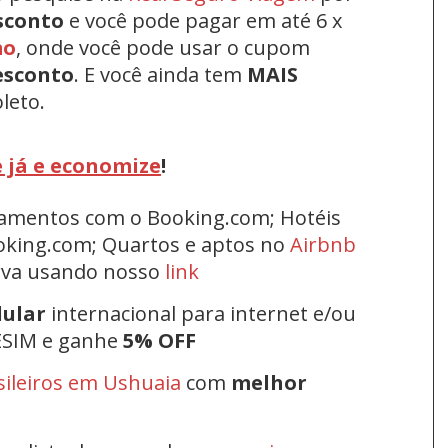
sconto
e você pode pagar em até 6 x
mo
, onde você pode usar o cupom
esconto
.
E você ainda tem
MAIS
leto.
 já e economize
!
rtamentos com o Booking.com; Hotéis
oking.com; Quartos e aptos no
Airbnb
erva usando nosso
link
lular
internacional para internet e/ou
ESIM e ganhe
5% OFF
sileiros em Ushuaia
com
melhor