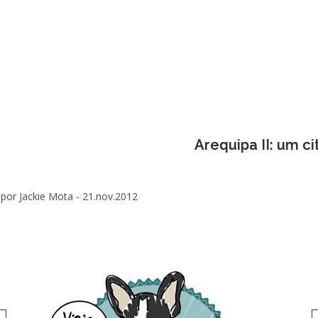
Arequipa II: um ci
por Jackie Mota -
21.nov.2012