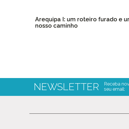
Arequipa I: um roteiro furado e 
nosso caminho
NEWSLETTER
Receba nov
seu email: