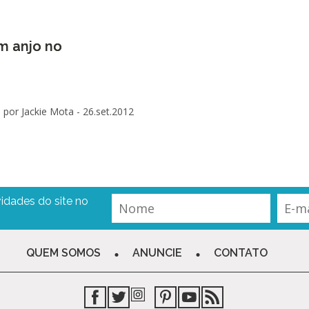
um anjo no
por Jackie Mota -
26.set.2012
idades do site no
QUEM SOMOS
ANUNCIE
CONTATO