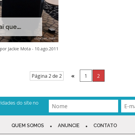
i que….
por Jackie Mota -
10.ago.2011
«
Página 2 de 2
1
2
idades do site no
QUEM SOMOS
ANUNCIE
CONTATO