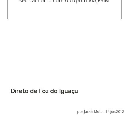
seu cachorro com o cupom VIAJESIM
Direto de Foz do Iguaçu
por Jackie Mota -
14.jun.2012