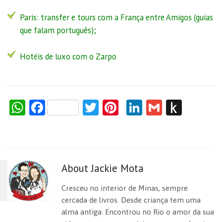
Paris: transfer e tours com a
França entre Amigos
(guias
que falam português);
Hotéis de luxo com o Zarpo
W
F
T
Pi
Li
G
P
h
a
w
nt
n
m
us
at
c
itt
er
k
ai
h
s
e
er
es
e
l
to
About Jackie Mota
A
b
t
dI
Ki
p
o
n
n
Cresceu no interior de Minas, sempre
p
o
dl
cercada de livros. Desde criança tem uma
alma antiga. Encontrou no Rio o amor da sua
k
e