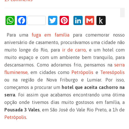
W
F
T
Pi
Li
G
P
h
a
w
nt
n
m
us
Para uma
fuga em família
para comemorar nosso
at
c
itt
er
k
ai
h
aniversário de casamento, procurávamos uma cidade não
s
e
er
es
e
l
to
muito longe do Rio, para
ir de carro
, e um hotel com
A
b
t
dI
Ki
muito espaço e com um ambiente bem tranquilo, para
p
o
n
n
descansarmos. Como adoramos frio, pensamos na
serra
fluminense
, em cidades como
Petrópolis
e
Teresópolis
p
o
dl
ou na região de Nova Friburgo e Lumiar. Por isso,
k
e
começamos a procurar um
hotel que aceita cachorro na
serra
. Foi assim que acabamos encontrando uma ótima
opção onde tivemos dias muito gostosos em família, a
Pousada 3 Vales
, em São José do Vale Rio Preto, a 1h de
Petrópolis
.