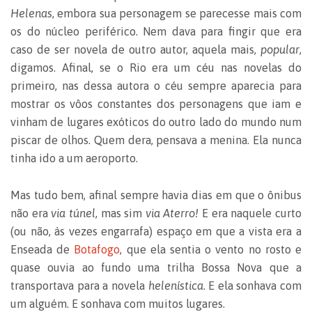
Helenas
, embora sua personagem se parecesse mais com
os do núcleo periférico. Nem dava para fingir que era
caso de ser novela de outro autor, aquela mais,
popular
,
digamos. Afinal, se o Rio era um céu nas novelas do
primeiro, nas dessa autora o céu sempre aparecia para
mostrar os vôos constantes dos personagens que iam e
vinham de lugares exóticos do outro lado do mundo num
piscar de olhos. Quem dera, pensava a menina. Ela nunca
tinha ido a um aeroporto.
Mas tudo bem, afinal sempre havia dias em que o ônibus
não era
via túnel
, mas sim
via Aterro!
E era naquele curto
(ou não, às vezes engarrafa) espaço em que a vista era a
Enseada de
Botafogo
, que ela sentia o vento no rosto e
quase ouvia ao fundo uma trilha Bossa Nova que a
transportava para a novela
helenística
. E ela sonhava com
um alguém. E sonhava com muitos lugares.