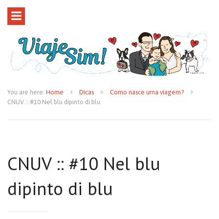
You are here:
Home
Dicas
Como nasce uma viagem?
CNUV :: #10 Nel blu dipinto di blu
CNUV :: #10 Nel blu
dipinto di blu