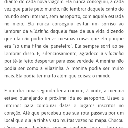
diante de cada nova viagem. Ela nunca conseguiu, a cada
vez que parte pelo mundo, não lembrar daquele canto do
mundo sem internet, sem aeroporto, com aquela estrada
no meio. Ela nunca conseguiu evitar um sorriso ao
lembrar da
vilãzinha
daquela fase de sua vida dizendo
que ela não podia ter as mesmas coisas que ela porque
era “só uma filha de paneleiro”. Ela sempre sorri ao se
lembrar disso. E, silenciosamente, agradece à
vilãzinha
por tê-la feito despertar para essa verdade. A menina não
podia ser como a vilãzinha. A menina podia ser muito
mais. Ela podia ter muito além que coisas: o mundo.
E um dia, uma segunda-feira comum, à noite, a menina
estava planejando a próxima ida ao aeroporto. Usava a
internet para combinar datas e lugares inscritos no
coração. Até que percebeu que sua rota passava por um
local que ela já tinha visto muitas vezes no mapa. Checou
várias vezes horários, preços, conferiu letra a letra os