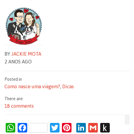
BY
JACKIE MOTA
2 ANOS AGO
Posted in
Como nasce uma viagem?
,
Dicas
There are
18 comments
W
F
T
Pi
Li
G
P