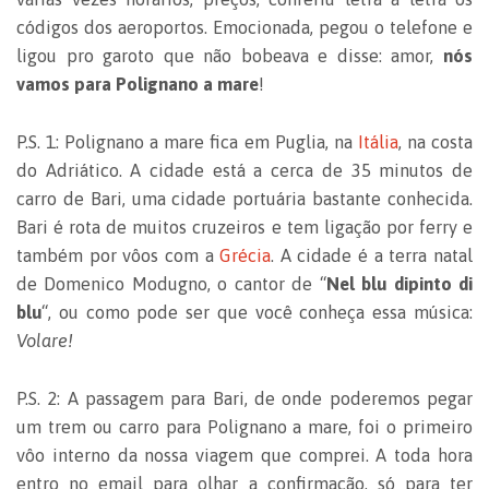
códigos dos aeroportos. Emocionada, pegou o telefone e
ligou pro garoto que não bobeava e disse: amor,
nós
vamos para Polignano a mare
!
P.S. 1: Polignano a mare fica em Puglia, na
Itália
, na costa
do Adriático. A cidade está a cerca de 35 minutos de
carro de Bari, uma cidade portuária bastante conhecida.
Bari é rota de muitos cruzeiros e tem ligação por ferry e
também por vôos com a
Grécia
. A cidade é a terra natal
de Domenico Modugno, o cantor de “
Nel blu dipinto di
blu
“, ou como pode ser que você conheça essa música:
Volare!
P.S. 2: A passagem para Bari, de onde poderemos pegar
um trem ou carro para Polignano a mare, foi o primeiro
vôo interno da nossa viagem que comprei. A toda hora
entro no email para olhar a confirmação, só para ter