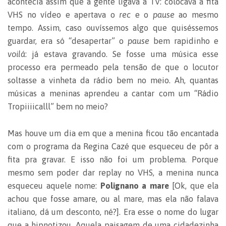
acontecia assim que a gente ligava a TV: colocava a fita
VHS no vídeo e apertava o
rec
e o
pause
ao mesmo
tempo. Assim, caso ouvíssemos algo que quiséssemos
guardar, era só “desapertar” o
pause
bem rapidinho e
voilá
: já estava gravando. Se fosse uma música esse
processo era permeado pela tensão de que o locutor
soltasse a vinheta da rádio bem no meio. Ah, quantas
músicas a meninas aprendeu a cantar com um “Rádio
Tropiiiicalll” bem no meio?
Mas houve um dia em que a menina ficou tão encantada
com o programa da Regina Cazé que esqueceu de pôr a
fita pra gravar. E isso não foi um problema. Porque
mesmo sem poder dar replay no VHS, a menina nunca
esqueceu aquele nome:
Polignano a mare
[Ok, que ela
achou que fosse amare, ou al mare, mas ela não falava
italiano, dá um desconto, né?]. Era esse o nome do lugar
que a hipnotizou. Aquela paisagem de uma cidadezinha