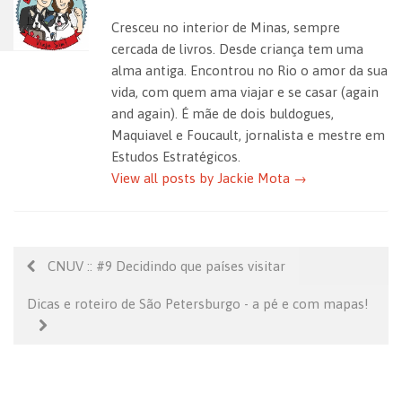
p
o
n
n
Cresceu no interior de Minas, sempre
p
o
dl
cercada de livros. Desde criança tem uma
alma antiga. Encontrou no Rio o amor da sua
k
e
vida, com quem ama viajar e se casar (again
and again). É mãe de dois buldogues,
Maquiavel e Foucault, jornalista e mestre em
Estudos Estratégicos.
View all posts by Jackie Mota
→
CNUV :: #9 Decidindo que países visitar
Dicas e roteiro de São Petersburgo - a pé e com mapas!