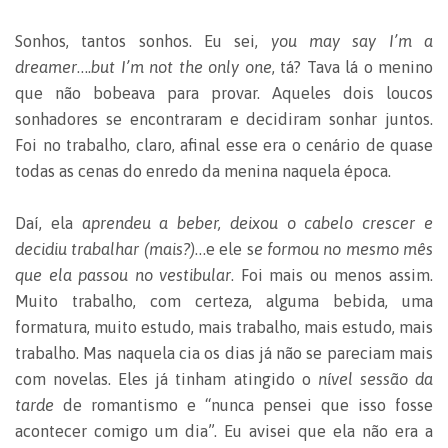
Sonhos, tantos sonhos. Eu sei,
you may say I’m a
dreamer
….
but I’m not the only one
, tá? Tava lá o menino
que não bobeava para provar. Aqueles dois loucos
sonhadores se encontraram e decidiram sonhar juntos.
Foi no trabalho, claro, afinal esse era o cenário de quase
todas as cenas do enredo da menina naquela época.
Daí, ela
aprendeu a beber, deixou o cabelo crescer e
decidiu trabalhar (mais?)
…e ele s
e formou no mesmo mês
que ela passou no vestibular
. Foi mais ou menos assim.
Muito trabalho, com certeza, alguma bebida, uma
formatura, muito estudo, mais trabalho, mais estudo, mais
trabalho. Mas naquela cia os dias já não se pareciam mais
com novelas. Eles já tinham atingido o
nível sessão da
tarde
de romantismo e “nunca pensei que isso fosse
acontecer comigo um dia”. Eu avisei que ela não era a